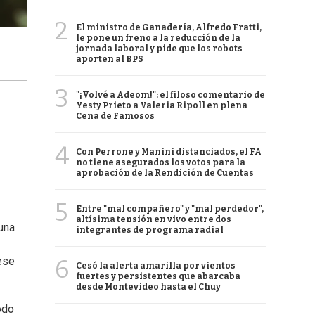
2
El ministro de Ganadería, Alfredo Fratti,
le pone un freno a la reducción de la
jornada laboral y pide que los robots
aporten al BPS
3
"¡Volvé a Adeom!": el filoso comentario de
Yesty Prieto a Valeria Ripoll en plena
Cena de Famosos
4
Con Perrone y Manini distanciados, el FA
no tiene asegurados los votos para la
aprobación de la Rendición de Cuentas
5
Entre "mal compañero" y "mal perdedor",
altísima tensión en vivo entre dos
una
integrantes de programa radial
6
ese
Cesó la alerta amarilla por vientos
fuertes y persistentes que abarcaba
desde Montevideo hasta el Chuy
odo