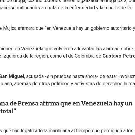
tes de droga, cuando ustedes tienen legalizada la droga para, po
o, hacerse millonarios a costa de la enfermedad y la muerte de la
ujica afirmara que “en Venezuela hay un gobierno autoritario 
aciones en Venezuela que volvieron a levantar las alarmas sobre 
e izquierda de la región, como el de Colombia de
Gustavo Petr
San Miguel
, acusada -sin pruebas hasta ahora- de estar involuc
zolano, además de otros políticos y activistas de derechos hum
ana de Prensa afirma que en Venezuela hay un
total"
es que han legalizado la marihuana al tiempo que persiguen a los