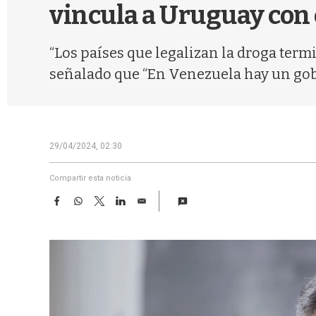
vincula a Uruguay con 
“Los países que legalizan la droga term
señalado que “En Venezuela hay un gobi
29/04/2024, 02:30
Compartir esta noticia
F
W
T
L
E
a
h
w
i
m
c
a
i
n
a
e
t
t
k
i
b
s
t
e
l
o
A
e
d
o
p
r
I
k
p
n