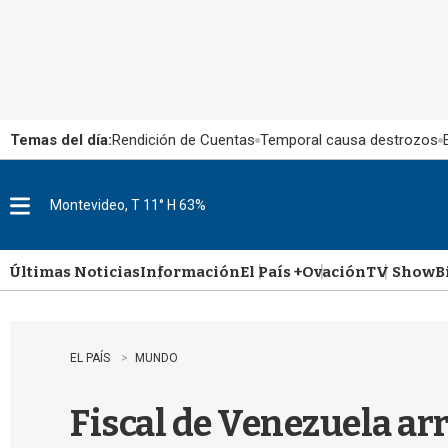
Temas del día:
Rendición de Cuentas
Temporal causa destrozos
Montevideo, T 11° H 63%
M
e
n
u
Últimas Noticias
Información
El País +
Ovación
TV Show
B
EL PAÍS
MUNDO
Fiscal de Venezuela ar