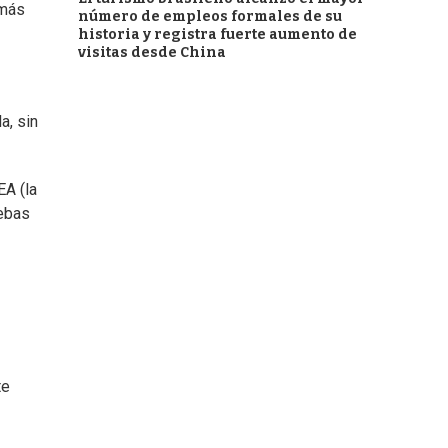
emás
número de empleos formales de su
historia y registra fuerte aumento de
visitas desde China
a, sin
EA (la
uebas
te