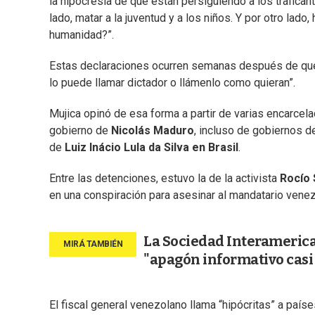
la hipocresía de que están persiguiendo a los trafican
lado, matar a la juventud y a los niños. Y por otro lad
humanidad?”.
Estas declaraciones ocurren semanas después de que M
lo puede llamar dictador o llámenlo como quieran”.
Mujica opinó de esa forma a partir de varias encarcel
gobierno de
Nicolás Maduro
, incluso de gobiernos d
de
Luiz Inácio Lula da Silva en Brasil
.
Entre las detenciones, estuvo la de la activista
Rocío 
en una conspiración para asesinar al mandatario vene
La Sociedad Interameric
"apagón informativo casi 
El fiscal general venezolano llama “hipócritas” a país