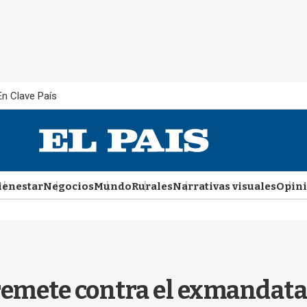
En Clave País
ienestar
Negocios
Mundo
Rurales
Narrativas visuales
Opin
remete contra el exmandatar