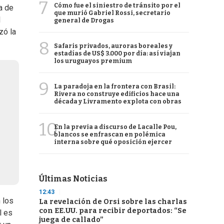
7
Cómo fue el siniestro de tránsito por el
a de
que murió Gabriel Rossi, secretario
l
general de Drogas
zó la
8
Safaris privados, auroras boreales y
estadías de US$ 3.000 por día: así viajan
los uruguayos premium
9
La paradoja en la frontera con Brasil:
Rivera no construye edificios hace una
década y Livramento explota con obras
10
En la previa a discurso de Lacalle Pou,
blancos se enfrascan en polémica
interna sobre qué oposición ejercer
Últimas Noticias
12:43
 los
La revelación de Orsi sobre las charlas
con EE.UU. para recibir deportados: “Se
l es
juega de callado”