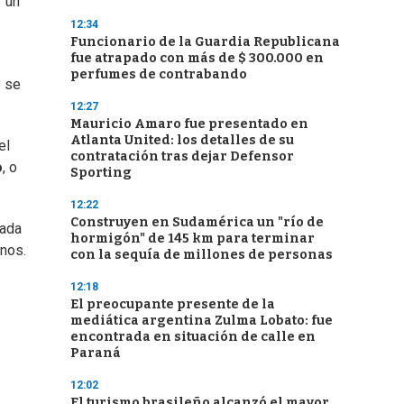
r un
12:34
Funcionario de la Guardia Republicana
fue atrapado con más de $ 300.000 en
perfumes de contrabando
y se
12:27
Mauricio Amaro fue presentado en
Atlanta United: los detalles de su
el
contratación tras dejar Defensor
o
, o
Sporting
12:22
Construyen en Sudamérica un "río de
rada
hormigón" de 145 km para terminar
anos.
con la sequía de millones de personas
12:18
El preocupante presente de la
mediática argentina Zulma Lobato: fue
encontrada en situación de calle en
Paraná
12:02
El turismo brasileño alcanzó el mayor