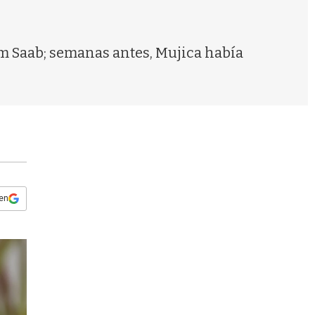
s
q
u
e
iam Saab; semanas antes, Mujica había
d
a
 en