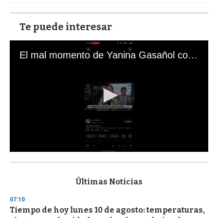
Te puede interesar
El mal momento de Yanina Gasañol con un hincha argentino en "Subrayado"
0
s
e
c
Últimas Noticias
o
n
07:10
d
Tiempo de hoy lunes 10 de agosto: temperaturas,
s
o