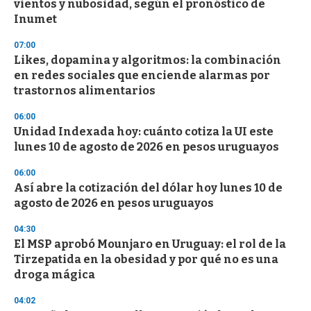
vientos y nubosidad, según el pronóstico de
f
Inumet
3
3
s
07:00
e
Likes, dopamina y algoritmos: la combinación
c
en redes sociales que enciende alarmas por
o
n
trastornos alimentarios
d
s
06:00
Unidad Indexada hoy: cuánto cotiza la UI este
lunes 10 de agosto de 2026 en pesos uruguayos
06:00
Así abre la cotización del dólar hoy lunes 10 de
agosto de 2026 en pesos uruguayos
04:30
El MSP aprobó Mounjaro en Uruguay: el rol de la
Tirzepatida en la obesidad y por qué no es una
droga mágica
04:02