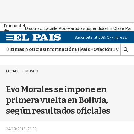
Temas del
Discurso Lacalle Pou
Partido suspendido
En Clave País
día:
Suscribite al 50% OFF
Ingresar
M
e
Últimas Noticias
Información
El País +
Ovación
TV Show
n
M
u
o
s
t
EL PAÍS
MUNDO
r
a
Evo Morales se impone en
r
b
primera vuelta en Bolivia,
�
s
según resultados oficiales
q
u
e
d
24/10/2019, 21:00