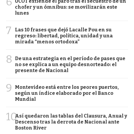
6
UCOT extiende el paro tras el secuestro de un
chofer y un ómnibus: se movilizarán este
lunes
7
Las 10 frases que dejó Lacalle Pou en su
regreso: libertad, política, unidad y una
mirada “menos ortodoxa”
8
De una estrategia en el período de pases que
no se explica a un equipo desnorteado: el
presente de Nacional
9
Montevideo está entre los peores puertos,
según un índice elaborado por el Banco
Mundial
10
Así quedaron las tablas del Clausura, Anual y
Descenso tras la derrota de Nacional ante
Boston River