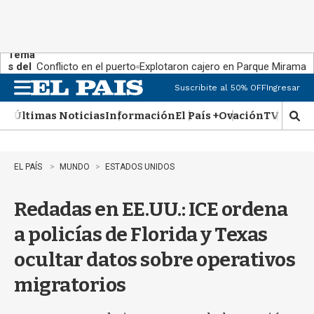
Tema
s del
Conflicto en el puerto
Explotaron cajero en Parque Miramar
día:
Suscribite al 50% OFF
Ingresar
M
e
Últimas Noticias
Información
El País +
Ovación
TV Show
n
M
u
o
s
t
EL PAÍS
MUNDO
ESTADOS UNIDOS
r
a
Redadas en EE.UU.: ICE ordena
r
b
a policías de Florida y Texas
�
s
ocultar datos sobre operativos
q
u
migratorios
e
d