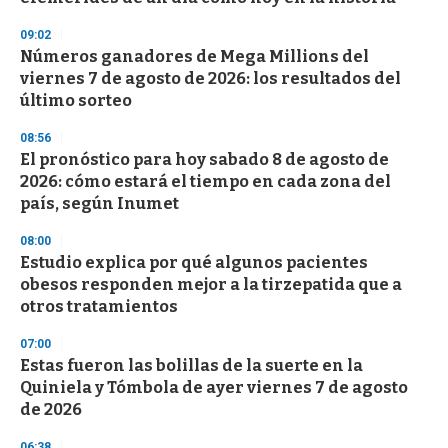
n
d
09:02
s
Números ganadores de Mega Millions del
viernes 7 de agosto de 2026: los resultados del
último sorteo
08:56
El pronóstico para hoy sabado 8 de agosto de
2026: cómo estará el tiempo en cada zona del
país, según Inumet
08:00
Estudio explica por qué algunos pacientes
obesos responden mejor a la tirzepatida que a
otros tratamientos
07:00
Estas fueron las bolillas de la suerte en la
Quiniela y Tómbola de ayer viernes 7 de agosto
de 2026
06:38