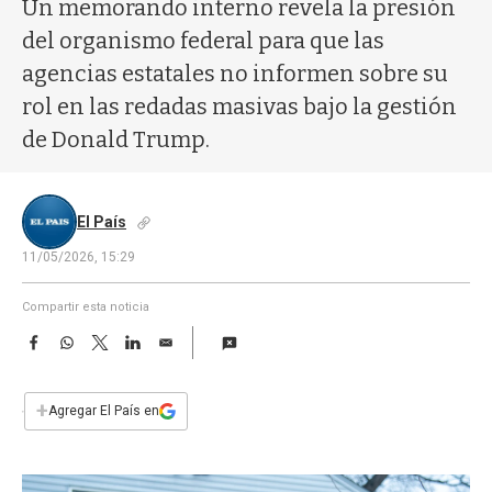
a
Un memorando interno revela la presión
del organismo federal para que las
agencias estatales no informen sobre su
rol en las redadas masivas bajo la gestión
de Donald Trump.
El País
11/05/2026, 15:29
Compartir esta noticia
F
W
T
L
E
a
h
w
i
m
c
a
i
n
a
e
t
t
k
i
+
Agregar El País en
b
s
t
e
l
o
A
e
d
o
p
r
I
k
p
n