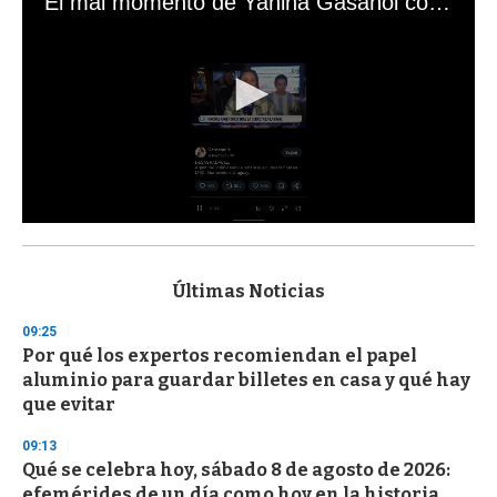
El mal momento de Yanina Gasañol con un hincha argentino en "Subrayado"
0
s
e
c
Últimas Noticias
o
n
09:25
d
Por qué los expertos recomiendan el papel
s
o
aluminio para guardar billetes en casa y qué hay
f
que evitar
3
3
s
09:13
e
Qué se celebra hoy, sábado 8 de agosto de 2026:
c
efemérides de un día como hoy en la historia
o