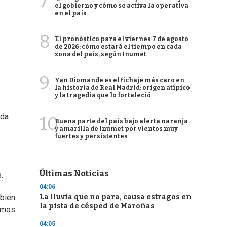
7
el gobierno y cómo se activa la operativa
en el país
8
El pronóstico para el viernes 7 de agosto
de 2026: cómo estará el tiempo en cada
zona del país, según Inumet
9
Yan Diomande es el fichaje más caro en
la historia de Real Madrid: origen atípico
y la tragedia que lo fortaleció
ada
10
Buena parte del país bajo alerta naranja
y amarilla de Inumet por vientos muy
fuertes y persistentes
Últimas Noticias
.
04:06
La lluvia que no para, causa estragos en
bien:
la pista de césped de Maroñas
nemos
04:05