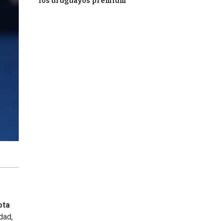
los uruguayos premium
ota
dad,