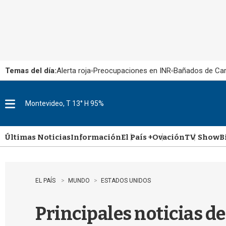
Temas del día:
Alerta roja
Preocupaciones en INR
Bañados de Ca
Montevideo, T 13° H 95%
M
e
n
u
Últimas Noticias
Información
El País +
Ovación
TV Show
B
EL PAÍS
MUNDO
ESTADOS UNIDOS
Principales noticias de