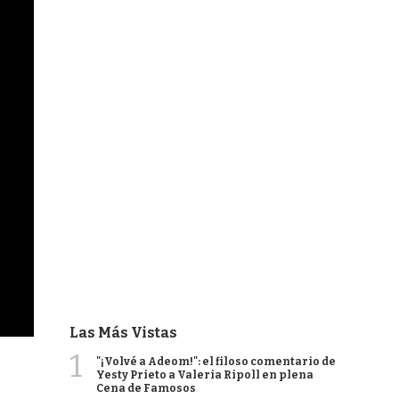
Las Más Vistas
1
"¡Volvé a Adeom!": el filoso comentario de
Yesty Prieto a Valeria Ripoll en plena
Cena de Famosos