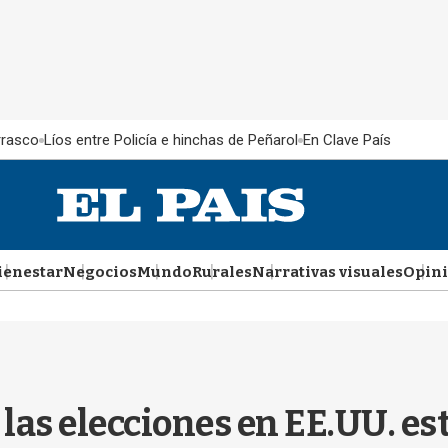
rrasco
Líos entre Policía e hinchas de Peñarol
En Clave País
ienestar
Negocios
Mundo
Rurales
Narrativas visuales
Opin
 las elecciones en EE.UU. es