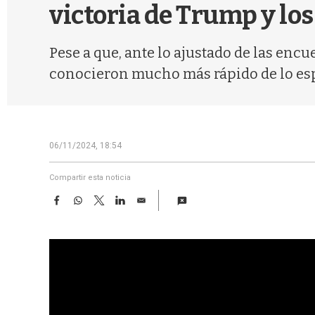
victoria de Trump y lo
Pese a que, ante lo ajustado de las encu
conocieron mucho más rápido de lo esp
06/11/2024, 18:54
Compartir esta noticia
F
W
T
L
E
a
h
w
i
m
c
a
i
n
a
e
t
t
k
i
b
s
t
e
l
o
A
e
d
o
p
r
I
k
p
n