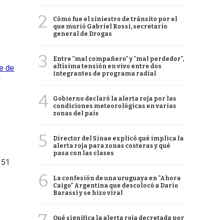
2
Cómo fue el siniestro de tránsito por el
que murió Gabriel Rossi, secretario
general de Drogas
3
Entre "mal compañero" y "mal perdedor",
altísima tensión en vivo entre dos
e de
integrantes de programa radial
l
4
Gobierno declaró la alerta roja por las
condiciones meteorológicas en varias
zonas del país
5
Director del Sinae explicó qué implica la
alerta roja para zonas costeras y qué
pasa con las clases
 51
6
La confesión de una uruguaya en "Ahora
Caigo" Argentina que descolocó a Darío
Barassi y se hizo viral
Qué significa la alerta roja decretada por