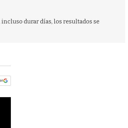
s
q
u
e
 incluso durar días, los resultados se
d
a
 en