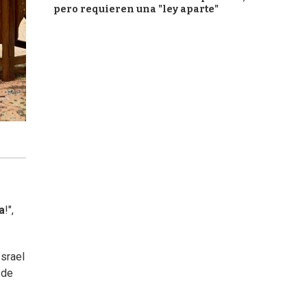
pero requieren una "ley aparte"
a
!",
Israel
sde