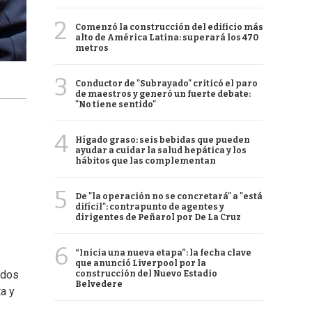
2
Comenzó la construcción del edificio más
alto de América Latina: superará los 470
metros
3
Conductor de "Subrayado" criticó el paro
de maestros y generó un fuerte debate:
"No tiene sentido"
4
Hígado graso: seis bebidas que pueden
ayudar a cuidar la salud hepática y los
hábitos que las complementan
5
De "la operación no se concretará" a "está
difícil": contrapunto de agentes y
dirigentes de Peñarol por De La Cruz
6
“Inicia una nueva etapa”: la fecha clave
que anunció Liverpool por la
ados
construcción del Nuevo Estadio
Belvedere
a y