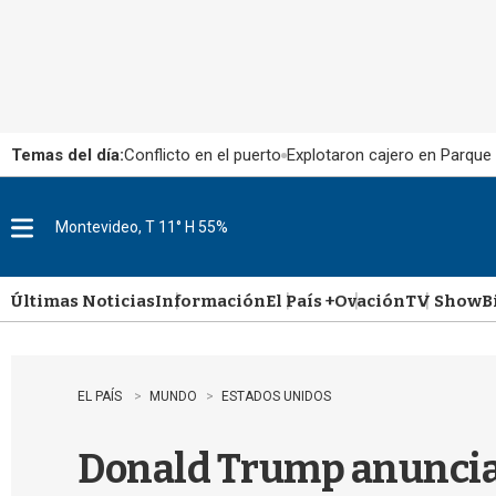
Temas del día:
Conflicto en el puerto
Explotaron cajero en Parque
Montevideo, T 11° H 55%
M
e
n
u
Últimas Noticias
Información
El País +
Ovación
TV Show
B
EL PAÍS
MUNDO
ESTADOS UNIDOS
Donald Trump anuncia 