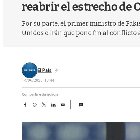
reabrir el estrecho de
Por su parte, el primer ministro de Pa
Unidos e Irán que pone fin al conflict
El País
14/06/2026, 18:44
Compartir esta noticia
F
W
T
L
E
a
h
w
i
m
c
a
i
n
a
e
t
t
k
i
b
s
t
e
l
o
A
e
d