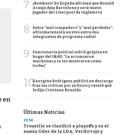
7
¡Bombazo! En España afirman que Ronald
Araujo deja Barcelona y será nuevo
jugador del Liverpool de Inglaterra
8
Entre "mal compañero" y "mal perdedor",
altísima tensión en vivo entre dos
integrantes de programa radial
9
Funcionaria policial sufrió golpiza en
hogar del INAU: "Le arrancaron
mechones y se los mostraron como
trofeo"
10
Georgina Rodríguez publicó un descargo
tras las críticas por su físico y reveló qué
le dijo Cristiano Ronaldo
e en
Últimas Noticias
23:54
Trouville se clasificó a playoffs y es el
h
nuevo líder de la LDA; Verdirrojo y