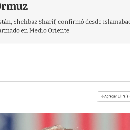
 Ormuz
kistán, Shehbaz Sharif, confirmó desde Islamaba
o armado en Medio Oriente.
+
Agregar El País