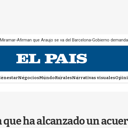
 Miramar
Afirman que Araujo se va del Barcelona
Gobierno demanda
ienestar
Negocios
Mundo
Rurales
Narrativas visuales
Opin
que ha alcanzado un acuerd