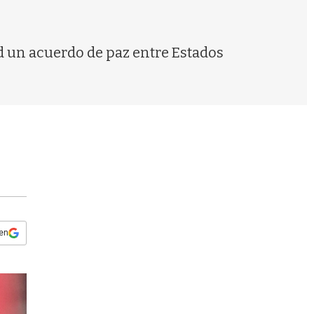
s
q
u
e
d un acuerdo de paz entre Estados
d
a
 en