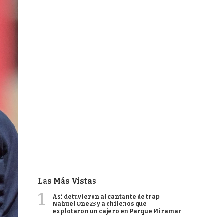
Las Más Vistas
1
Así detuvieron al cantante de trap
Nahuel One23 y a chilenos que
explotaron un cajero en Parque Miramar