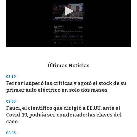
0
s
e
c
Últimas Noticias
o
n
03:10
d
Ferrari superó las críticas y agotó el stock de su
s
o
primer auto eléctrico en solo dos meses
f
3
03:05
3
s
Fauci, el científico que dirigió a EE.UU. ante el
e
Covid-19, podría ser condenado: las claves del
c
caso
o
n
d
03:05
s