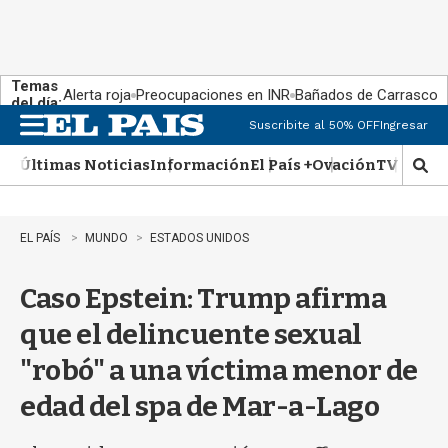
Temas
Alerta roja
Preocupaciones en INR
Bañados de Carrasco
del día:
Suscribite al 50% OFF
Ingresar
M
e
Últimas Noticias
Información
El País +
Ovación
TV Show
n
M
u
o
s
t
EL PAÍS
MUNDO
ESTADOS UNIDOS
r
a
Caso Epstein: Trump afirma
r
b
que el delincuente sexual
�
s
"robó" a una víctima menor de
q
u
edad del spa de Mar-a-Lago
e
d