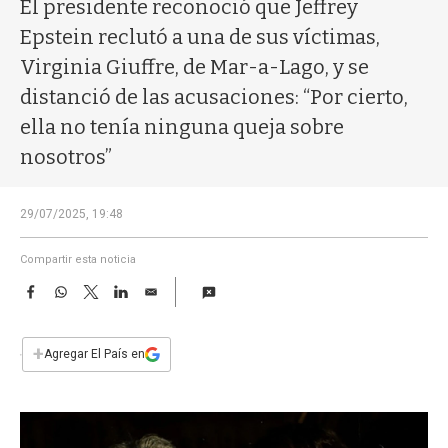
a
El presidente reconoció que Jeffrey
Epstein reclutó a una de sus víctimas,
Virginia Giuffre, de Mar-a-Lago, y se
distanció de las acusaciones: “Por cierto,
ella no tenía ninguna queja sobre
nosotros”
29/07/2025, 19:48
Compartir esta noticia
F
W
T
L
E
a
h
w
i
m
c
a
i
n
a
e
t
t
k
i
+
Agregar El País en
b
s
t
e
l
o
A
e
d
o
p
r
I
k
p
n