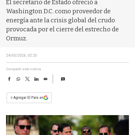
a
El secretario de Estado ofreció a
Washington D.C. como proveedor de
energía ante la crisis global del crudo
provocada por el cierre del estrecho de
Ormuz.
24/05/2026, 02:25
Compartir esta noticia
F
W
T
L
E
a
h
w
i
m
c
a
i
n
a
e
t
t
k
i
+
Agregar El País en
b
s
t
e
l
o
A
e
d
o
p
r
I
k
p
n