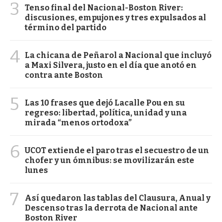
3
Tenso final del Nacional-Boston River:
discusiones, empujones y tres expulsados al
término del partido
4
La chicana de Peñarol a Nacional que incluyó
a Maxi Silvera, justo en el día que anotó en
contra ante Boston
5
Las 10 frases que dejó Lacalle Pou en su
regreso: libertad, política, unidad y una
mirada “menos ortodoxa”
6
UCOT extiende el paro tras el secuestro de un
chofer y un ómnibus: se movilizarán este
lunes
7
Así quedaron las tablas del Clausura, Anual y
Descenso tras la derrota de Nacional ante
Boston River