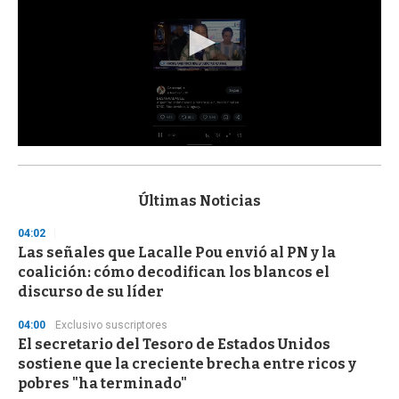
0
s
e
c
Últimas Noticias
o
n
04:02
d
Las señales que Lacalle Pou envió al PN y la
s
o
coalición: cómo decodifican los blancos el
f
discurso de su líder
3
3
s
04:00
Exclusivo suscriptores
e
El secretario del Tesoro de Estados Unidos
c
sostiene que la creciente brecha entre ricos y
o
n
pobres "ha terminado"
d