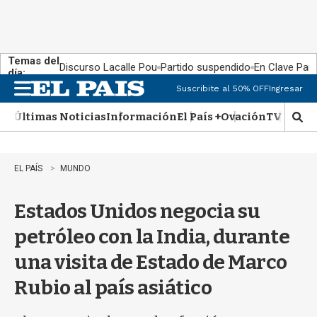
Temas del
Discurso Lacalle Pou
Partido suspendido
En Clave País
día:
Suscribite al 50% OFF
Ingresar
M
e
Últimas Noticias
Información
El País +
Ovación
TV Show
n
M
u
o
s
t
EL PAÍS
MUNDO
r
a
Estados Unidos negocia su
r
b
petróleo con la India, durante
�
s
una visita de Estado de Marco
q
u
Rubio al país asiático
e
d