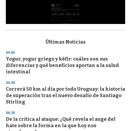
0
s
e
c
Últimas Noticias
o
n
05:00
d
Yogur, yogur griego y kéfir: cuáles son sus
s
o
diferencias y qué beneficios aportan a la salud
f
intestinal
3
3
s
04:30
e
Correrá 50 km al día por todo Uruguay: la historia
c
de superación tras el nuevo desafío de Santiago
o
n
Stirling
d
s
04:30
De la crítica al ataque: ¿Qué revela el auge del
hate sobre la forma en la que hoy nos