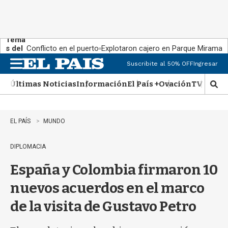
Tema
s del
Conflicto en el puerto
Explotaron cajero en Parque Miramar
día:
Suscribite al 50% OFF
Ingresar
M
e
Últimas Noticias
Información
El País +
Ovación
TV Show
n
M
u
o
s
t
EL PAÍS
MUNDO
r
a
DIPLOMACIA
r
b
España y Colombia firmaron 10
�
s
nuevos acuerdos en el marco
q
u
de la visita de Gustavo Petro
e
d