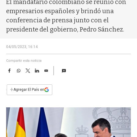
El mandatario colombiano se reunió con
a
empresarios españoles y brindó una
conferencia de prensa junto con el
presidente del gobierno, Pedro Sánchez.
04/05/2023, 16:14
Compartir esta noticia
F
W
T
L
E
a
h
w
i
m
c
a
i
n
a
e
t
t
k
i
+
Agregar El País en
b
s
t
e
l
o
A
e
d
o
p
r
I
k
p
n