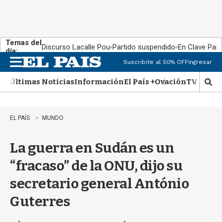
Temas del
Discurso Lacalle Pou
Partido suspendido
En Clave País
día:
Suscribite al 50% OFF
Ingresar
M
e
Últimas Noticias
Información
El País +
Ovación
TV Show
n
M
u
o
s
t
EL PAÍS
MUNDO
r
a
La guerra en Sudán es un
r
b
“fracaso” de la ONU, dijo su
�
s
secretario general António
q
u
Guterres
e
d