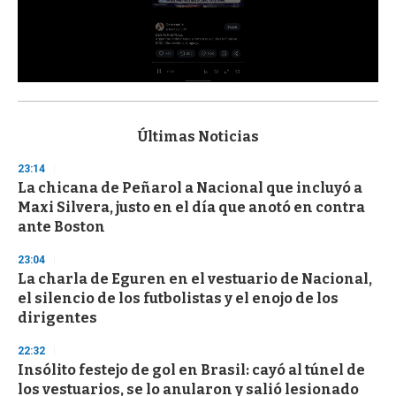
0
s
e
c
Últimas Noticias
o
n
23:14
d
La chicana de Peñarol a Nacional que incluyó a
s
o
Maxi Silvera, justo en el día que anotó en contra
f
ante Boston
3
3
s
23:04
e
La charla de Eguren en el vestuario de Nacional,
c
el silencio de los futbolistas y el enojo de los
o
n
dirigentes
d
s
22:32
Insólito festejo de gol en Brasil: cayó al túnel de
los vestuarios, se lo anularon y salió lesionado