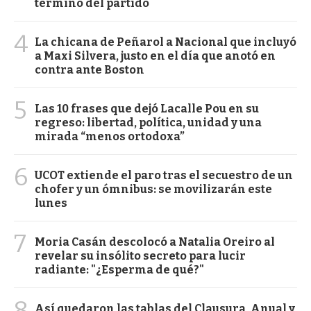
término del partido
4
La chicana de Peñarol a Nacional que incluyó
a Maxi Silvera, justo en el día que anotó en
contra ante Boston
5
Las 10 frases que dejó Lacalle Pou en su
regreso: libertad, política, unidad y una
mirada “menos ortodoxa”
6
UCOT extiende el paro tras el secuestro de un
chofer y un ómnibus: se movilizarán este
lunes
7
Moria Casán descolocó a Natalia Oreiro al
revelar su insólito secreto para lucir
radiante: "¿Esperma de qué?"
8
Así quedaron las tablas del Clausura, Anual y