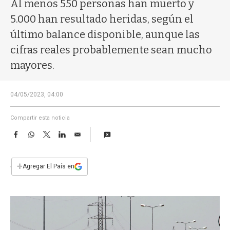
a
Al menos 550 personas han muerto y
5.000 han resultado heridas, según el
último balance disponible, aunque las
cifras reales probablemente sean mucho
mayores.
04/05/2023, 04:00
Compartir esta noticia
F
W
T
L
E
a
h
w
i
m
c
a
i
n
a
e
t
t
k
i
+
Agregar El País en
b
s
t
e
l
o
A
e
d
o
p
r
I
k
p
n