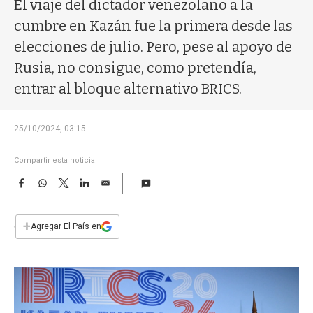
a
El viaje del dictador venezolano a la
cumbre en Kazán fue la primera desde las
elecciones de julio. Pero, pese al apoyo de
Rusia, no consigue, como pretendía,
entrar al bloque alternativo BRICS.
25/10/2024, 03:15
Compartir esta noticia
F
W
T
L
E
a
h
w
i
m
c
a
i
n
a
e
t
t
k
i
+
Agregar El País en
b
s
t
e
l
o
A
e
d
o
p
r
I
k
p
n