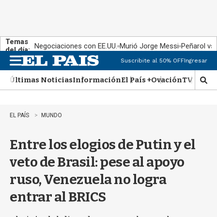
Temas
Negociaciones con EE.UU.
Murió Jorge Messi
Peñarol vs
del día:
Suscribite al 50% OFF
Ingresar
M
e
Últimas Noticias
Información
El País +
Ovación
TV Show
n
M
u
o
s
t
EL PAÍS
MUNDO
r
a
Entre los elogios de Putin y el
r
b
veto de Brasil: pese al apoyo
�
s
ruso, Venezuela no logra
q
u
entrar al BRICS
e
d