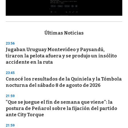
0
s
e
c
Últimas Noticias
o
n
23:56
d
Jugaban Uruguay Montevideo y Paysandú,
s
o
tiraron la pelota afuera y se produjo un insólito
f
accidente en la ruta
3
3
s
23:45
e
Conocé los resultados de la Quiniela y la Tómbola
c
nocturna del sábado 8 de agosto de 2026
o
n
d
21:59
s
"Que se juegue el fin de semana que viene": la
postura de Peñarol sobre la fijación del partido
ante City Torque
21:59