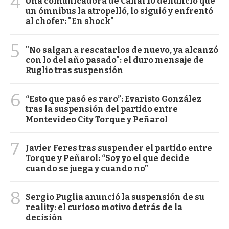
4
Una comunicadora de Canal 10 denunció que
un ómnibus la atropelló, lo siguió y enfrentó
al chofer: "En shock"
5
"No salgan a rescatarlos de nuevo, ya alcanzó
con lo del año pasado": el duro mensaje de
Ruglio tras suspensión
6
“Esto que pasó es raro”: Evaristo González
tras la suspensión del partido entre
Montevideo City Torque y Peñarol
7
Javier Feres tras suspender el partido entre
Torque y Peñarol: “Soy yo el que decide
cuando se juega y cuando no”
8
Sergio Puglia anunció la suspensión de su
reality: el curioso motivo detrás de la
decisión