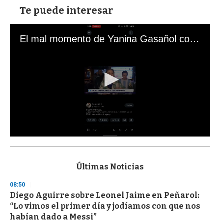
Te puede interesar
El mal momento de Yanina Gasañol con un hincha argentino en "Subrayado"
0
s
e
c
Últimas Noticias
o
n
08:50
d
Diego Aguirre sobre Leonel Jaime en Peñarol:
s
o
“Lo vimos el primer día y jodíamos con que nos
f
habían dado a Messi”
3