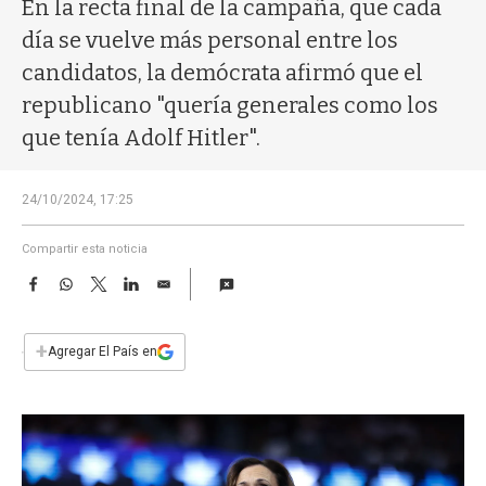
a
En la recta final de la campaña, que cada
día se vuelve más personal entre los
candidatos, la demócrata afirmó que el
republicano "quería generales como los
que tenía Adolf Hitler".
24/10/2024, 17:25
Compartir esta noticia
F
W
T
L
E
a
h
w
i
m
c
a
i
n
a
e
t
t
k
i
+
Agregar El País en
b
s
t
e
l
o
A
e
d
o
p
r
I
k
p
n