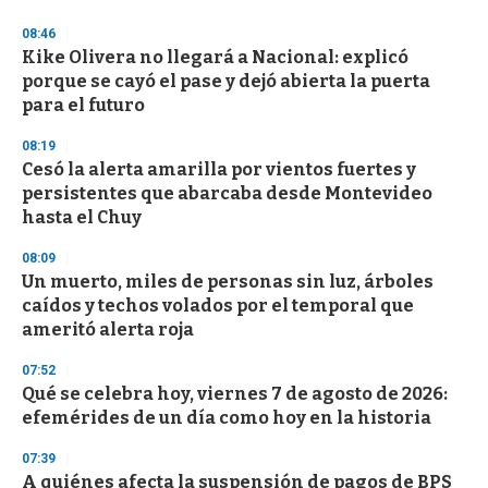
3
s
08:46
e
Kike Olivera no llegará a Nacional: explicó
c
porque se cayó el pase y dejó abierta la puerta
o
n
para el futuro
d
s
08:19
Cesó la alerta amarilla por vientos fuertes y
persistentes que abarcaba desde Montevideo
hasta el Chuy
08:09
Un muerto, miles de personas sin luz, árboles
caídos y techos volados por el temporal que
ameritó alerta roja
07:52
Qué se celebra hoy, viernes 7 de agosto de 2026:
efemérides de un día como hoy en la historia
07:39
A quiénes afecta la suspensión de pagos de BPS