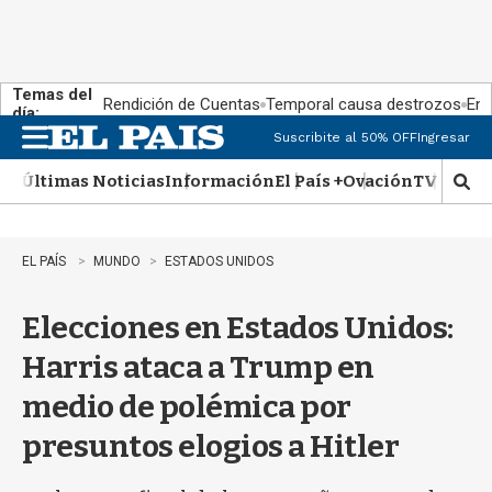
Temas del
Rendición de Cuentas
Temporal causa destrozos
En 
día:
Suscribite al 50% OFF
Ingresar
M
e
Últimas Noticias
Información
El País +
Ovación
TV Show
n
M
u
o
s
t
EL PAÍS
MUNDO
ESTADOS UNIDOS
r
a
Elecciones en Estados Unidos:
r
b
Harris ataca a Trump en
�
s
medio de polémica por
q
u
presuntos elogios a Hitler
e
d