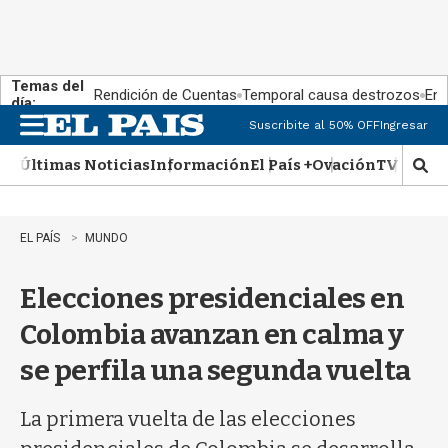
Temas del
Rendición de Cuentas
Temporal causa destrozos
En 
día:
Suscribite al 50% OFF
Ingresar
M
e
Últimas Noticias
Información
El País +
Ovación
TV Show
n
M
u
o
s
t
EL PAÍS
MUNDO
r
a
Elecciones presidenciales en
r
b
Colombia avanzan en calma y
�
s
se perfila una segunda vuelta
q
u
e
La primera vuelta de las elecciones
d