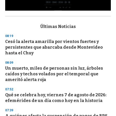
0
s
e
c
Últimas Noticias
o
n
08:19
d
Cesó la alerta amarilla por vientos fuertes y
s
o
persistentes que abarcaba desde Montevideo
f
hasta el Chuy
3
3
s
08:09
e
Un muerto, miles de personas sin luz, árboles
c
caídos y techos volados por el temporal que
o
n
ameritó alerta roja
d
s
07:52
Qué se celebra hoy, viernes 7 de agosto de 2026:
efemérides de un día como hoy en la historia
07:39
A quiénes afecta la suspensión de pagos de BPS