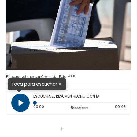
Persona votando en Colombia
Foto: AFP
×
Toca para escuchar
ESCUCHÁ EL RESUMEN HECHO CON IA
Tiempo transcurrido: 0 segundos
Durac
00:00
00:48