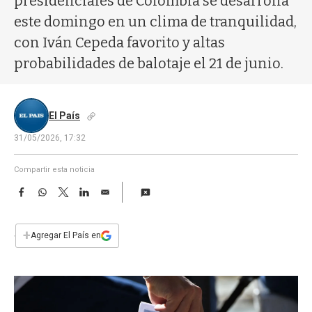
presidenciales de Colombia se desarrolla
a
este domingo en un clima de tranquilidad,
con Iván Cepeda favorito y altas
probabilidades de balotaje el 21 de junio.
El País
31/05/2026, 17:32
Compartir esta noticia
F
W
T
L
E
a
h
w
i
m
c
a
i
n
a
e
t
t
k
i
+
Agregar El País en
b
s
t
e
l
o
A
e
d
o
p
r
I
k
p
n