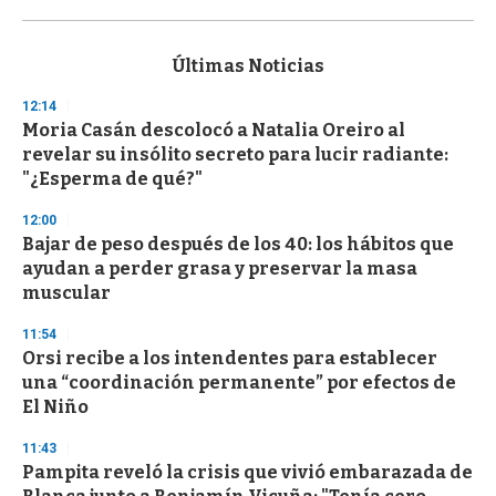
0
s
e
c
Últimas Noticias
o
n
12:14
d
Moria Casán descolocó a Natalia Oreiro al
s
o
revelar su insólito secreto para lucir radiante:
f
"¿Esperma de qué?"
3
3
s
12:00
e
Bajar de peso después de los 40: los hábitos que
c
ayudan a perder grasa y preservar la masa
o
n
muscular
d
s
11:54
Orsi recibe a los intendentes para establecer
una “coordinación permanente” por efectos de
El Niño
11:43
Pampita reveló la crisis que vivió embarazada de