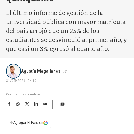
a
El último informe de gestión de la
universidad pública con mayor matrícula
del país arrojó que un 25% de los
estudiantes se desvinculó al primer año, y
que casi un 3% egresó al cuarto año.
Agustín Magallanes
31/05/2026, 04:10
Compartir esta noticia
F
W
T
L
E
a
h
w
i
m
c
a
i
n
a
e
t
t
k
i
+
Agregar El País en
b
s
t
e
l
o
A
e
d