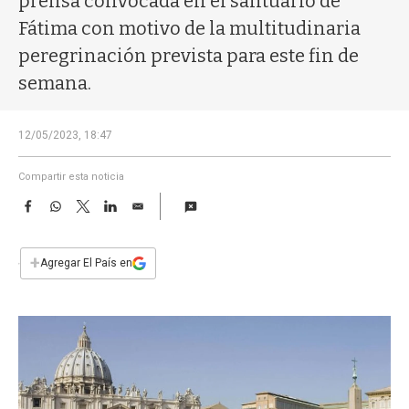
prensa convocada en el santuario de
a
Fátima con motivo de la multitudinaria
peregrinación prevista para este fin de
semana.
12/05/2023, 18:47
Compartir esta noticia
F
W
T
L
E
a
h
w
i
m
c
a
i
n
a
e
t
t
k
i
+
Agregar El País en
b
s
t
e
l
o
A
e
d
o
p
r
I
k
p
n