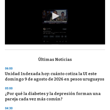
0
s
e
c
Últimas Noticias
o
n
06:00
d
Unidad Indexada hoy: cuánto cotiza la UI este
s
o
domingo 9 de agosto de 2026 en pesos uruguayos
f
3
05:00
3
s
¿Por qué la diabetes y la depresión forman una
e
pareja cada vez más común?
c
o
04:30
n