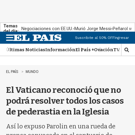
Temas
Negociaciones con EE.UU.
Murió Jorge Messi
Peñarol vs
del día:
Suscribite al 50% OFF
Ingresar
M
e
Últimas Noticias
Información
El País +
Ovación
TV Show
n
M
u
o
s
t
EL PAÍS
MUNDO
r
a
El Vaticano reconoció que no
r
b
podrá resolver todos los casos
�
s
de pederastia en la Iglesia
q
u
e
Así lo expuso Parolin en una rueda de
d