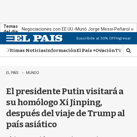
Temas
Negociaciones con EE.UU.
Murió Jorge Messi
Peñarol vs
del día:
Suscribite al 50% OFF
Ingresar
M
e
Últimas Noticias
Información
El País +
Ovación
TV Show
n
M
u
o
s
t
EL PAÍS
MUNDO
r
a
El presidente Putin visitará a
r
b
su homólogo Xi Jinping,
�
s
después del viaje de Trump al
q
u
país asiático
e
d