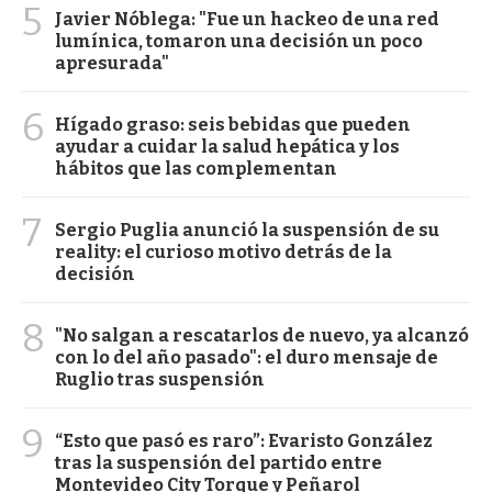
5
Javier Nóblega: "Fue un hackeo de una red
lumínica, tomaron una decisión un poco
apresurada"
6
Hígado graso: seis bebidas que pueden
ayudar a cuidar la salud hepática y los
hábitos que las complementan
7
Sergio Puglia anunció la suspensión de su
reality: el curioso motivo detrás de la
decisión
8
"No salgan a rescatarlos de nuevo, ya alcanzó
con lo del año pasado": el duro mensaje de
Ruglio tras suspensión
9
“Esto que pasó es raro”: Evaristo González
tras la suspensión del partido entre
Montevideo City Torque y Peñarol