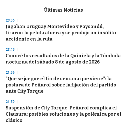
e
c
Últimas Noticias
o
n
23:56
d
Jugaban Uruguay Montevideo y Paysandú,
s
o
tiraron la pelota afuera y se produjo un insólito
f
accidente en la ruta
3
3
s
23:45
e
Conocé los resultados de la Quiniela y la Tómbola
c
nocturna del sábado 8 de agosto de 2026
o
n
d
21:59
s
"Que se juegue el fin de semana que viene": la
postura de Peñarol sobre la fijación del partido
ante City Torque
21:59
Suspensión de City Torque-Peñarol complica el
Clausura: posibles soluciones y la polémica por el
clásico