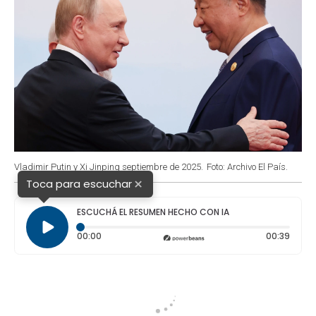
Vladimir Putin y Xi Jinping septiembre de 2025.
Foto: Archivo El País.
×
Toca para escuchar
ESCUCHÁ EL RESUMEN HECHO CON IA
Tiempo transcurrido: 0 segundos
Durac
00:00
00:39