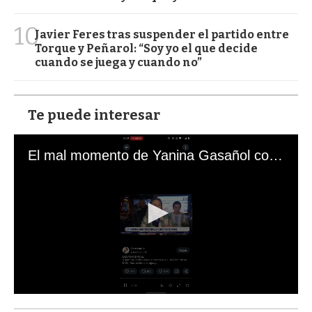
10
Javier Feres tras suspender el partido entre
Torque y Peñarol: “Soy yo el que decide
cuando se juega y cuando no”
Te puede interesar
El mal momento de Yanina Gasañol con un hincha argentino en "Subrayado"
0
s