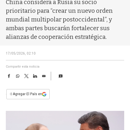
a
China considera a Rusia su socio
prioritario para “crear un nuevo orden
mundial multipolar postoccidental”, y
ambas partes buscarán fortalecer sus
alianzas de cooperación estratégica.
17/05/2026, 02:10
Compartir esta noticia
F
W
T
L
E
a
h
w
i
m
c
a
i
n
a
e
t
t
k
i
+
Agregar El País en
b
s
t
e
l
o
A
e
d
o
p
r
I
k
p
n