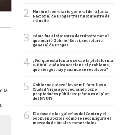
2
Murió el secretario general de la Junta
Nacional de Drogas tras un siniestro de
tránsito
3
Cómo fue el siniestro de tránsito por el
que murió Gabriel Rossi, secretario
general de Drogas
4
¿Por qué está lenta o se cae la plataforma
e-BROU, qué alcance tiene el problema,
qué riesgos hay y cuándo se resolverá?
5
Gobierno quiere llevar mil familias a
Ciudad Vieja aprovechando ocho
e la
propiedades públicas: ¿cómo es el plan
del MVOT?
s.
6
El ocaso de las galerías del Centro y el
boom en Pocitos: cómo se reconfigura el
mercado de locales comerciales