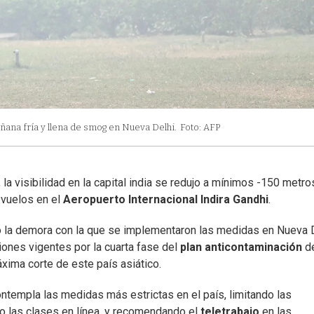
ana fría y llena de smog en Nueva Delhi.
Foto: AFP
 la visibilidad en la capital india se redujo a mínimos -150 metro
 vuelos en el
Aeropuerto Internacional Indira Gandhi
.
onó la demora con la que se implementaron las medidas en Nueva 
ciones vigentes por la cuarta fase del
plan anticontaminación
d
áxima corte de este país asiático.
templa las medidas más estrictas en el país, limitando las
do las clases en línea, y recomendando el
teletrabajo
en las