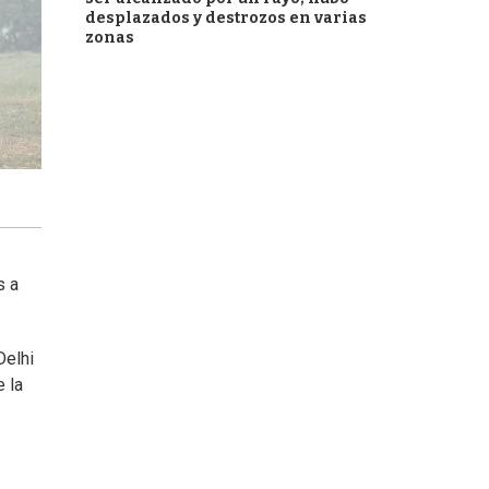
desplazados y destrozos en varias
zonas
s a
Delhi
e la