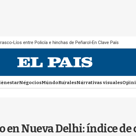
rrasco
Líos entre Policía e hinchas de Peñarol
En Clave País
ienestar
Negocios
Mundo
Rurales
Narrativas visuales
Opin
en Nueva Delhi: índice de c