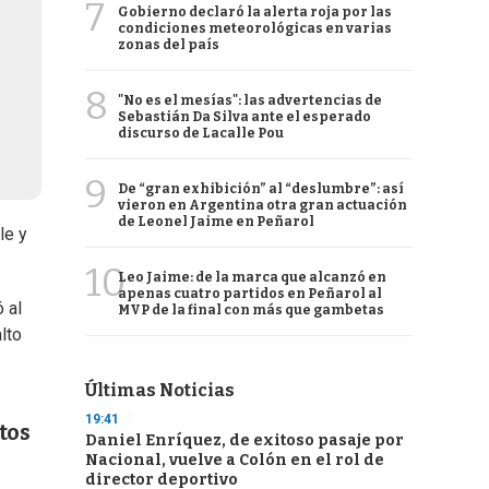
7
Gobierno declaró la alerta roja por las
condiciones meteorológicas en varias
zonas del país
8
"No es el mesías": las advertencias de
Sebastián Da Silva ante el esperado
discurso de Lacalle Pou
9
De “gran exhibición” al “deslumbre”: así
vieron en Argentina otra gran actuación
de Leonel Jaime en Peñarol
le y
10
Leo Jaime: de la marca que alcanzó en
apenas cuatro partidos en Peñarol al
ó al
MVP de la final con más que gambetas
lto
Últimas Noticias
19:41
tos
Daniel Enríquez, de exitoso pasaje por
Nacional, vuelve a Colón en el rol de
director deportivo