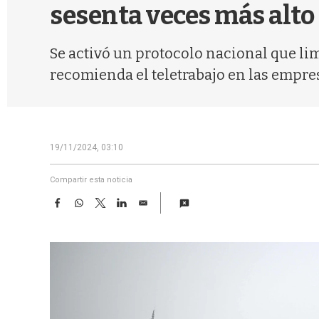
sesenta veces más alto
Se activó un protocolo nacional que limi
recomienda el teletrabajo en las empres
19/11/2024, 03:10
Compartir esta noticia
F
W
T
L
E
a
h
w
i
m
c
a
i
n
a
e
t
t
k
i
b
s
t
e
l
o
A
e
d
o
p
r
I
k
p
n