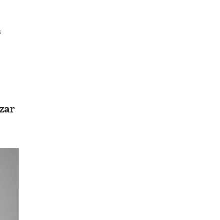
s
zar