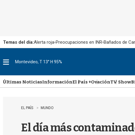
Temas del día:
Alerta roja
Preocupaciones en INR
Bañados de Ca
Montevideo, T 13° H 95%
M
e
n
u
Últimas Noticias
Información
El País +
Ovación
TV Show
B
EL PAÍS
MUNDO
El día más contaminado 