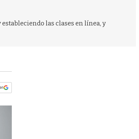
s
q
u
e
 estableciendo las clases en línea, y
d
a
 en