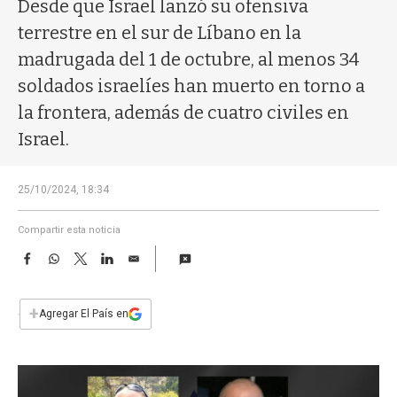
a
Desde que Israel lanzó su ofensiva
terrestre en el sur de Líbano en la
madrugada del 1 de octubre, al menos 34
soldados israelíes han muerto en torno a
la frontera, además de cuatro civiles en
Israel.
25/10/2024, 18:34
Compartir esta noticia
F
W
T
L
E
a
h
w
i
m
c
a
i
n
a
e
t
t
k
i
+
Agregar El País en
b
s
t
e
l
o
A
e
d
o
p
r
I
k
p
n