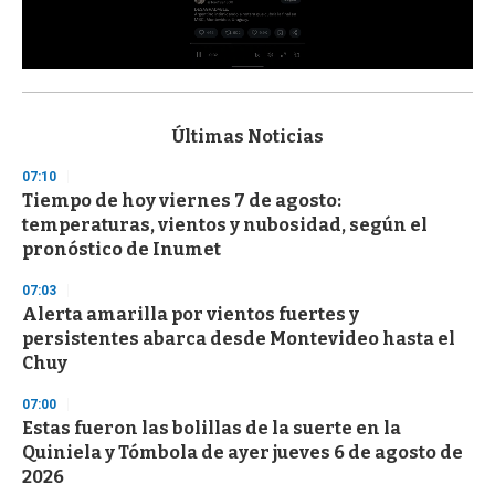
0
s
e
c
Últimas Noticias
o
n
07:10
d
Tiempo de hoy viernes 7 de agosto:
s
o
temperaturas, vientos y nubosidad, según el
f
pronóstico de Inumet
3
3
s
07:03
e
Alerta amarilla por vientos fuertes y
c
persistentes abarca desde Montevideo hasta el
o
n
Chuy
d
s
07:00
Estas fueron las bolillas de la suerte en la
Quiniela y Tómbola de ayer jueves 6 de agosto de
2026