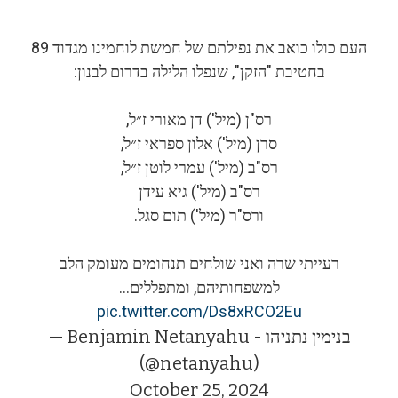
העם כולו כואב את נפילתם של חמשת לוחמינו מגדוד 89
בחטיבת "הזקן", שנפלו הלילה בדרום לבנון:
רס"ן (מיל') דן מאורי ז״ל,
סרן (מיל') אלון ספראי ז״ל,
רס"ב (מיל') עמרי לוטן ז״ל,
רס"ב (מיל') גיא עידן
ורס"ר (מיל') תום סגל.
רעייתי שרה ואני שולחים תנחומים מעומק הלב
למשפחותיהם, ומתפללים…
pic.twitter.com/Ds8xRCO2Eu
— Benjamin Netanyahu - בנימין נתניהו
(@netanyahu)
October 25, 2024