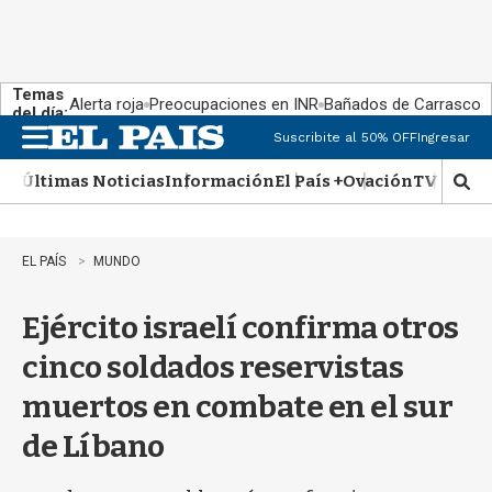
Temas
Alerta roja
Preocupaciones en INR
Bañados de Carrasco
del día:
Suscribite al 50% OFF
Ingresar
M
e
Últimas Noticias
Información
El País +
Ovación
TV Show
n
M
u
o
s
t
EL PAÍS
MUNDO
r
a
Ejército israelí confirma otros
r
b
cinco soldados reservistas
�
s
muertos en combate en el sur
q
u
de Líbano
e
d