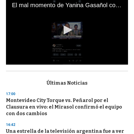
El mal momento de Yanina Gasañol con un hincha argentino en "Subrayado"
0
s
e
c
Últimas Noticias
o
n
17:00
d
Montevideo City Torque vs. Peñarol por el
s
o
Clausura en vivo: el Mirasol confirmó el equipo
f
con dos cambios
3
3
s
16:42
e
Una estrella de la televisión argentina fue a ver
c