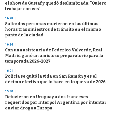
el show de Gustaf y quedó deslumbrada: "Quiero
o
n
trabajar con vos"
d
s
16:28
Salto: dos personas murieron en las últimas
horas tras siniestros de tránsito en el mismo
punto de la ciudad
16:24
Con una asistencia de Federico Valverde, Real
Madrid ganó un amistoso preparatorio para la
temporada 2026-2027
16:01
Policía se quitó la vida en San Ramón y es el
décimo efectivo que lo hace en lo que va de 2026
15:30
Detuvieron en Uruguay a dos franceses
requeridos por Interpol Argentina por intentar
enviar droga a Europa