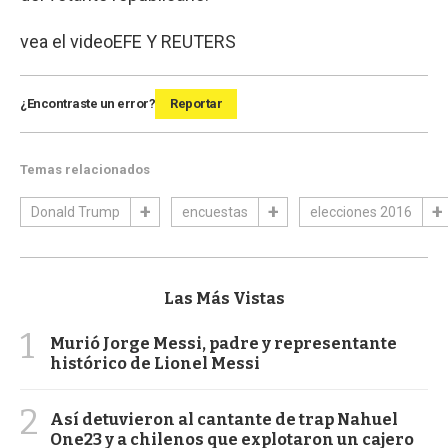
vea el video
EFE Y REUTERS
¿Encontraste un error?
Reportar
Temas relacionados
Donald Trump
encuestas
elecciones 2016
Las Más Vistas
1
Murió Jorge Messi, padre y representante
histórico de Lionel Messi
2
Así detuvieron al cantante de trap Nahuel
One23 y a chilenos que explotaron un cajero