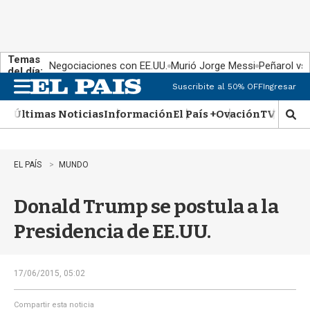
Temas
Negociaciones con EE.UU.
Murió Jorge Messi
Peñarol vs
del día:
Suscribite al 50% OFF
Ingresar
M
e
Últimas Noticias
Información
El País +
Ovación
TV Show
n
M
u
o
s
t
EL PAÍS
MUNDO
r
a
Donald Trump se postula a la
r
b
Presidencia de EE.UU.
�
s
q
u
17/06/2015, 05:02
e
d
Compartir esta noticia