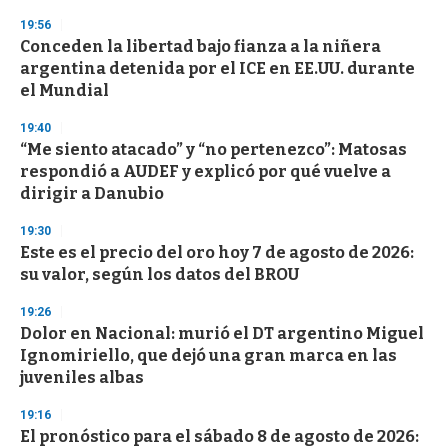
n
19:56
d
Conceden la libertad bajo fianza a la niñera
s
o
argentina detenida por el ICE en EE.UU. durante
f
el Mundial
3
3
s
19:40
e
“Me siento atacado” y “no pertenezco”: Matosas
c
respondió a AUDEF y explicó por qué vuelve a
o
n
dirigir a Danubio
d
s
19:30
Este es el precio del oro hoy 7 de agosto de 2026:
su valor, según los datos del BROU
19:26
Dolor en Nacional: murió el DT argentino Miguel
Ignomiriello, que dejó una gran marca en las
juveniles albas
19:16
El pronóstico para el sábado 8 de agosto de 2026: