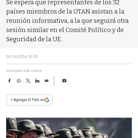
a
Se espera que representantes de los 32
países miembros de la OTAN asistan a la
reunión informativa, a la que seguirá otra
sesión similar en el Comité Político y de
Seguridad de la UE.
26/10/2024, 03:35
Compartir esta noticia
F
W
T
L
E
a
h
w
i
m
c
a
i
n
a
e
t
t
k
i
+
Agregar El País en
b
s
t
e
l
o
A
e
d
o
p
r
I
k
p
n