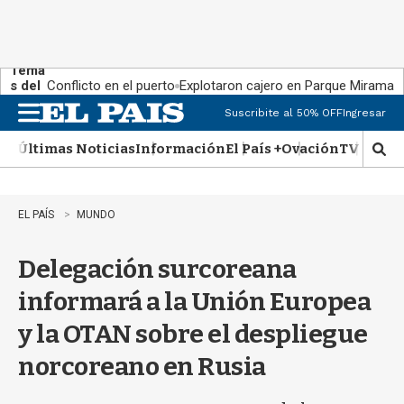
Tema
s del
Conflicto en el puerto
Explotaron cajero en Parque Miramar
día:
Suscribite al 50% OFF
Ingresar
M
e
Últimas Noticias
Información
El País +
Ovación
TV Show
n
M
u
o
s
t
EL PAÍS
MUNDO
r
a
Delegación surcoreana
r
b
informará a la Unión Europea
�
s
y la OTAN sobre el despliegue
q
u
norcoreano en Rusia
e
d