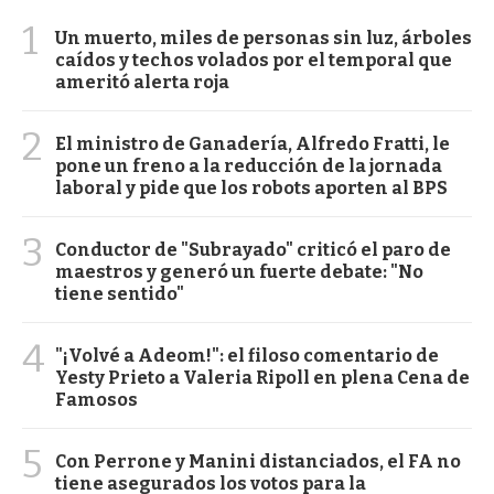
1
Un muerto, miles de personas sin luz, árboles
caídos y techos volados por el temporal que
ameritó alerta roja
2
El ministro de Ganadería, Alfredo Fratti, le
pone un freno a la reducción de la jornada
laboral y pide que los robots aporten al BPS
3
Conductor de "Subrayado" criticó el paro de
maestros y generó un fuerte debate: "No
tiene sentido"
4
"¡Volvé a Adeom!": el filoso comentario de
Yesty Prieto a Valeria Ripoll en plena Cena de
Famosos
5
Con Perrone y Manini distanciados, el FA no
tiene asegurados los votos para la