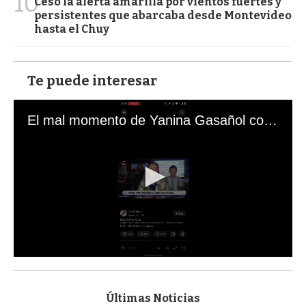
10
Cesó la alerta amarilla por vientos fuertes y
persistentes que abarcaba desde Montevideo
hasta el Chuy
Te puede interesar
El mal momento de Yanina Gasañol con un hincha argentino en "Subrayado"
0
s
e
c
Últimas Noticias
o