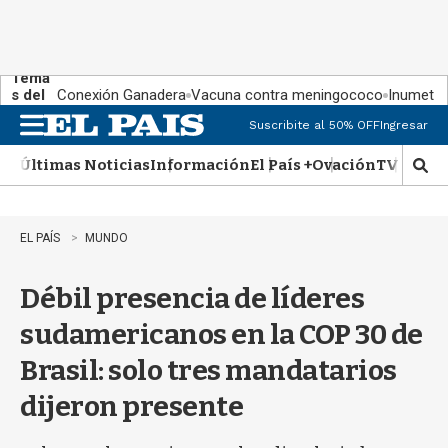
Tema
s del
Conexión Ganadera
Vacuna contra meningococo
Inumet ad
día:
Suscribite al 50% OFF
Ingresar
M
e
Últimas Noticias
Información
El País +
Ovación
TV Show
n
M
u
o
s
t
EL PAÍS
MUNDO
r
a
Débil presencia de líderes
r
b
sudamericanos en la COP 30 de
�
s
Brasil: solo tres mandatarios
q
u
dijeron presente
e
d