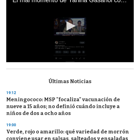
0
s
e
c
Últimas Noticias
o
n
19:12
d
Meningococo: MSP "focaliza" vacunación de
s
o
nueve a 15 años; no definió cuándo incluye a
f
niños de dos a ocho años
3
3
s
19:00
e
Verde, rojo o amarillo: qué variedad de morrón
c
conviene usar en salsas, salteados y ensaladas
o