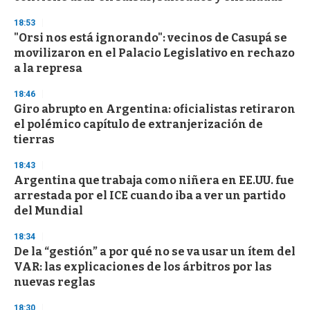
n
d
18:53
s
"Orsi nos está ignorando": vecinos de Casupá se
movilizaron en el Palacio Legislativo en rechazo
a la represa
18:46
Giro abrupto en Argentina: oficialistas retiraron
el polémico capítulo de extranjerización de
tierras
18:43
Argentina que trabaja como niñera en EE.UU. fue
arrestada por el ICE cuando iba a ver un partido
del Mundial
18:34
De la “gestión” a por qué no se va usar un ítem del
VAR: las explicaciones de los árbitros por las
nuevas reglas
18:30