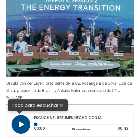
Ursula Von der Leyen, presidente de la CE, Rosangela da Silva, Lula da
Silva, presidente de Brasil, y António Guterres, secretario de ONU.
Foto: AFP
×
Toca para escuchar
ESCUCHÁ EL RESUMEN HECHO CON IA
Tiempo transcurrido: 0 segundos
Durac
00:00
00:42