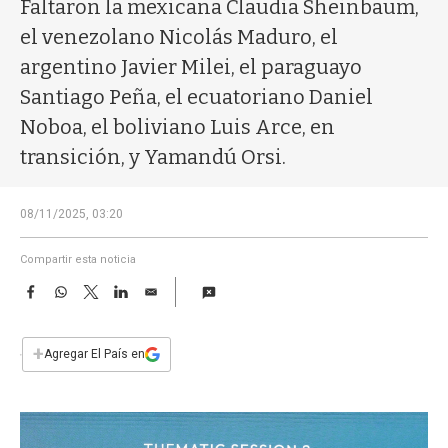
a
Faltaron la mexicana Claudia Sheinbaum,
el venezolano Nicolás Maduro, el
argentino Javier Milei, el paraguayo
Santiago Peña, el ecuatoriano Daniel
Noboa, el boliviano Luis Arce, en
transición, y Yamandú Orsi.
08/11/2025, 03:20
Compartir esta noticia
F
W
T
L
E
a
h
w
i
m
c
a
i
n
a
e
t
t
k
i
+
Agregar El País en
b
s
t
e
l
o
A
e
d
o
p
r
I
k
p
n