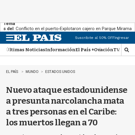
Tema
s del
Conflicto en el puerto
Explotaron cajero en Parque Miramar
día:
Suscribite al 50% OFF
Ingresar
M
e
Últimas Noticias
Información
El País +
Ovación
TV Show
n
M
u
o
s
t
EL PAÍS
MUNDO
ESTADOS UNIDOS
r
a
Nuevo ataque estadounidense
r
b
a presunta narcolancha mata
�
s
a tres personas en el Caribe:
q
u
los muertos llegan a 70
e
d