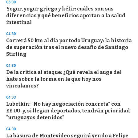
05:00
3
s
Yogur, yogur griego y kéfir: cuáles son sus
e
diferencias y qué beneficios aportan a la salud
c
intestinal
o
n
d
04:30
s
Correrá 50 km al día por todo Uruguay: la historia
de superación tras el nuevo desafío de Santiago
Stirling
04:30
De la crítica al ataque: ¿Qué revela el auge del
hate sobre la forma en la que hoy nos
vinculamos?
04:03
Lubetkin: "No hay negociación concreta" con
EE.UU. y, si llegan deportados, tendrán prioridad
"uruguayos detenidos"
04:00
La basura de Montevideo seguirá yendo a Felipe