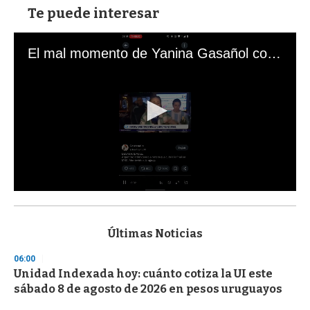
Te puede interesar
El mal momento de Yanina Gasañol con un hincha argentino en "Subrayado"
0
s
e
c
Últimas Noticias
o
n
06:00
d
Unidad Indexada hoy: cuánto cotiza la UI este
s
o
sábado 8 de agosto de 2026 en pesos uruguayos
f
3