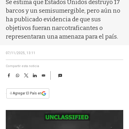
a
Se estima que Estados Unidos destruyó 17
barcos y un semisumergible, pero aún no
ha publicado evidencia de que sus
objetivos fueran narcotraficantes o
representaran una amenaza para el país.
07/11/2025, 13:11
Compartir esta noticia
F
W
T
L
E
a
h
w
i
m
c
a
i
n
a
e
t
t
k
i
+
Agregar El País en
b
s
t
e
l
o
A
e
d
o
p
r
I
k
p
n