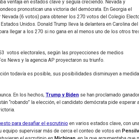
ba ventaja en estados clave y seguía creciendo. Nevada y
 sondeos pronostican una victoria del demócrata. En Georgia el
ar Nevada (6 votos) para obtener los 270 votos del Colegio Electo
Estados Unidos. Donald Trump lleva la delantera en Carolina del
para llegar a los 270 si no gana en al menos uno de los otros tre
53 votos electorales, según las proyecciones de medios
Fox News y la agencia AP proyectaron su triunfo.
ción todavía es posible, sus posibilidades disminuyen a medid
nunca. En los hechos,
Trump y Biden
se han proclamado ganador
tán “robando” la elección, el candidato demócrata pide esperar a
ictoria.
sto para desafiar el escrutinio
en varios estados clave, con un
su equipo supervisar más de cerca el conteo de votos en
Pensil
etuvieran el escrutinio en
Michigan
, en la que argumentaba que 