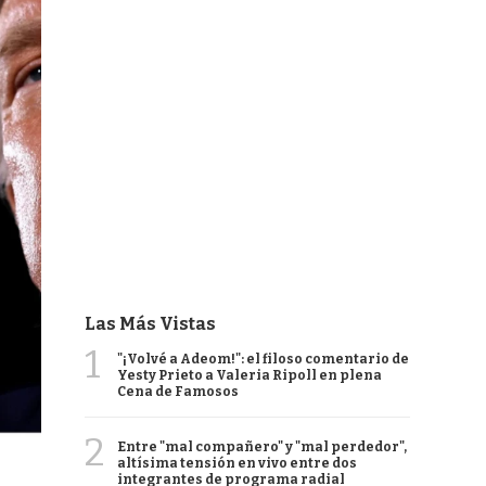
Las Más Vistas
1
"¡Volvé a Adeom!": el filoso comentario de
Yesty Prieto a Valeria Ripoll en plena
Cena de Famosos
2
Entre "mal compañero" y "mal perdedor",
altísima tensión en vivo entre dos
integrantes de programa radial