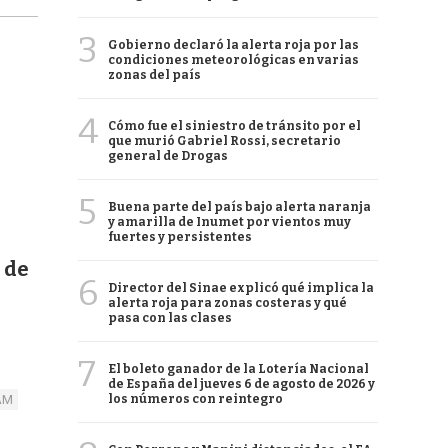
3
Gobierno declaró la alerta roja por las
condiciones meteorológicas en varias
zonas del país
4
Cómo fue el siniestro de tránsito por el
que murió Gabriel Rossi, secretario
general de Drogas
5
Buena parte del país bajo alerta naranja
y amarilla de Inumet por vientos muy
fuertes y persistentes
 de
6
Director del Sinae explicó qué implica la
alerta roja para zonas costeras y qué
pasa con las clases
7
El boleto ganador de la Lotería Nacional
de España del jueves 6 de agosto de 2026 y
los números con reintegro