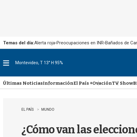
Temas del día:
Alerta roja
Preocupaciones en INR
Bañados de Ca
Montevideo, T 13° H 95%
M
e
n
u
Últimas Noticias
Información
El País +
Ovación
TV Show
B
EL PAÍS
MUNDO
¿Cómo van las eleccion