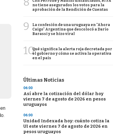
8
Con Perrone y Manini distanciados, el FA
no tiene asegurados los votos para la
aprobación de la Rendición de Cuentas
9
La confesión de una uruguaya en "Ahora
Caigo" Argentina que descolocó a Darío
Barassi y se hizo viral
10
Qué significa la alerta roja decretada por
el gobierno y cómo se activa la operativa
en el país
Últimas Noticias
06:00
Así abre la cotización del dólar hoy
viernes 7 de agosto de 2026 en pesos
uruguayos
uen
do.
06:00
Unidad Indexada hoy: cuánto cotiza la
UI este viernes 7 de agosto de 2026 en
pesos uruguayos