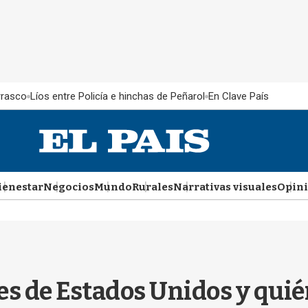
rrasco
Líos entre Policía e hinchas de Peñarol
En Clave País
ienestar
Negocios
Mundo
Rurales
Narrativas visuales
Opin
es de Estados Unidos y quié