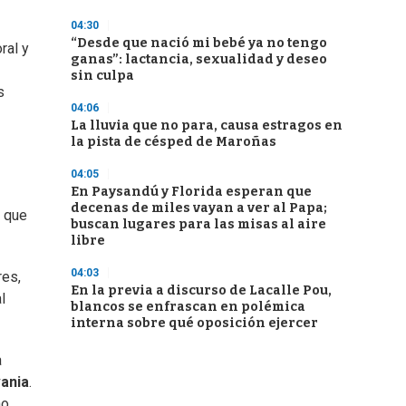
04:30
“Desde que nació mi bebé ya no tengo
ral y
ganas”: lactancia, sexualidad y deseo
sin culpa
s
04:06
La lluvia que no para, causa estragos en
la pista de césped de Maroñas
04:05
En Paysandú y Florida esperan que
decenas de miles vayan a ver al Papa;
a que
buscan lugares para las misas al aire
libre
04:03
es,
En la previa a discurso de Lacalle Pou,
l
blancos se enfrascan en polémica
interna sobre qué oposición ejercer
a
vania
.
no