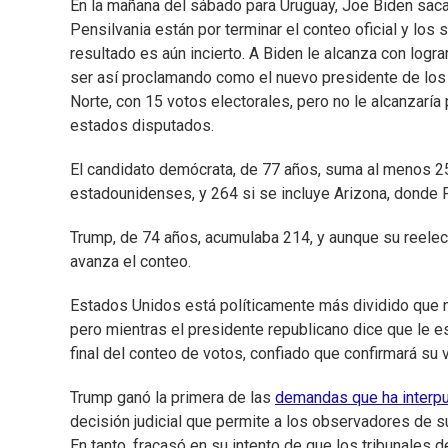
En la mañana del sábado para Uruguay, Joe Biden saca
Pensilvania están por terminar el conteo oficial y los
resultado es aún incierto. A Biden le alcanza con logr
ser así proclamando como el nuevo presidente de los 
Norte, con 15 votos electorales, pero no le alcanzaría 
estados disputados.
El candidato demócrata, de 77 años, suma al menos 2
estadounidenses, y 264 si se incluye Arizona, donde 
Trump, de 74 años, acumulaba 214, y aunque su reelec
avanza el conteo.
Estados Unidos está políticamente más dividido que 
pero mientras el presidente republicano dice que le es
final del conteo de votos, confiado que confirmará su v
Trump ganó la primera de las
demandas que ha interpue
decisión judicial que permite a los observadores de 
En tanto, fracasó en su intento de que los tribunales d