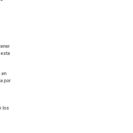
tener
 esta
a en
da por
n los