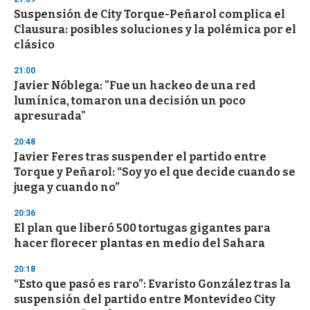
e
Suspensión de City Torque-Peñarol complica el
c
Clausura: posibles soluciones y la polémica por el
o
n
clásico
d
s
21:00
Javier Nóblega: "Fue un hackeo de una red
lumínica, tomaron una decisión un poco
apresurada"
20:48
Javier Feres tras suspender el partido entre
Torque y Peñarol: “Soy yo el que decide cuando se
juega y cuando no”
20:36
El plan que liberó 500 tortugas gigantes para
hacer florecer plantas en medio del Sahara
20:18
“Esto que pasó es raro”: Evaristo González tras la
suspensión del partido entre Montevideo City