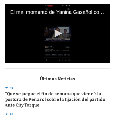
El mal momento de Yanina Gasañol con un hincha argentino en "Subrayado"
0
s
e
c
Últimas Noticias
o
n
21:59
d
"Que se juegue el fin de semana que viene": la
s
o
postura de Peñarol sobre la fijación del partido
f
ante City Torque
3
3
s
21:59