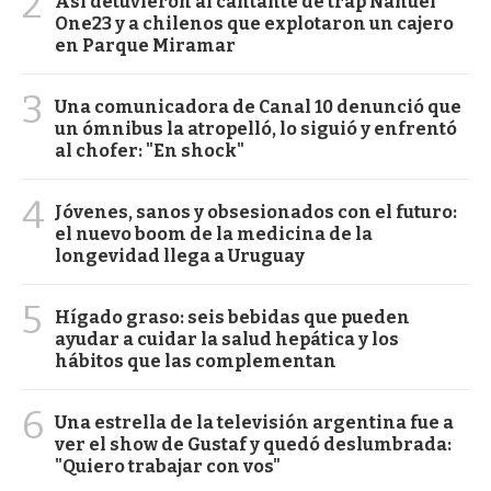
2
Así detuvieron al cantante de trap Nahuel
One23 y a chilenos que explotaron un cajero
en Parque Miramar
3
Una comunicadora de Canal 10 denunció que
un ómnibus la atropelló, lo siguió y enfrentó
al chofer: "En shock"
4
Jóvenes, sanos y obsesionados con el futuro:
el nuevo boom de la medicina de la
longevidad llega a Uruguay
5
Hígado graso: seis bebidas que pueden
ayudar a cuidar la salud hepática y los
hábitos que las complementan
6
Una estrella de la televisión argentina fue a
ver el show de Gustaf y quedó deslumbrada:
"Quiero trabajar con vos"