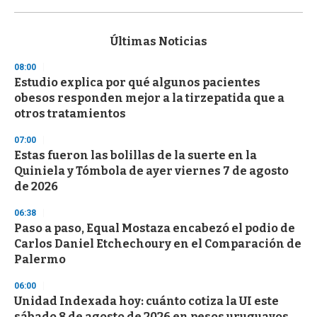
0
s
e
c
Últimas Noticias
o
n
08:00
d
Estudio explica por qué algunos pacientes
s
o
obesos responden mejor a la tirzepatida que a
f
otros tratamientos
3
3
s
07:00
e
Estas fueron las bolillas de la suerte en la
c
Quiniela y Tómbola de ayer viernes 7 de agosto
o
n
de 2026
d
s
06:38
Paso a paso, Equal Mostaza encabezó el podio de
Carlos Daniel Etchechoury en el Comparación de
Palermo
06:00
Unidad Indexada hoy: cuánto cotiza la UI este
sábado 8 de agosto de 2026 en pesos uruguayos