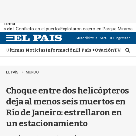
Tema
s del
Conflicto en el puerto
Explotaron cajero en Parque Miramar
día:
Suscribite al 50% OFF
Ingresar
M
e
Últimas Noticias
Información
El País +
Ovación
TV Show
n
M
u
o
s
t
EL PAÍS
MUNDO
r
a
Choque entre dos helicópteros
r
b
deja al menos seis muertos en
�
s
Río de Janeiro: estrellaron en
q
u
un estacionamiento
e
d