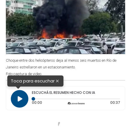
Choque entre dos helicópteros deja al menos seis muertos en Río de
Janeiro: estrellaron en un estacionamiento.
Foto captura de video.
×
Toca para escuchar
ESCUCHÁ EL RESUMEN HECHO CON IA
Tiempo transcurrido: 0 segundos
Durac
00:00
00:37