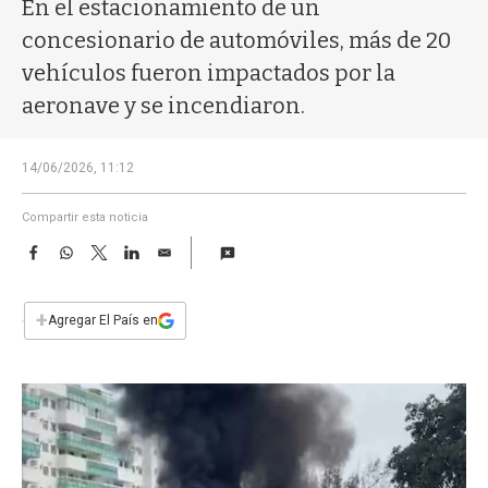
a
En el estacionamiento de un
concesionario de automóviles, más de 20
vehículos fueron impactados por la
aeronave y se incendiaron.
14/06/2026, 11:12
Compartir esta noticia
F
W
T
L
E
a
h
w
i
m
c
a
i
n
a
e
t
t
k
i
+
Agregar El País en
b
s
t
e
l
o
A
e
d
o
p
r
I
k
p
n