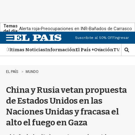
Temas
Alerta roja
Preocupaciones en INR
Bañados de Carrasco
del día:
Suscribite al 50% OFF
Ingresar
M
e
Últimas Noticias
Información
El País +
Ovación
TV Show
n
M
u
o
s
t
EL PAÍS
MUNDO
r
a
China y Rusia vetan propuesta
r
b
de Estados Unidos en las
�
s
Naciones Unidas y fracasa el
q
u
alto el fuego en Gaza
e
d