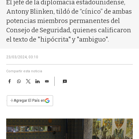
a
El jefe de la diplomacia estadounidense,
Antony Blinken, tildó de “cínico” de ambas
potencias miembros permanentes del
Consejo de Seguridad, quienes calificaron
el texto de "hipócrita" y "ambiguo".
23/03/2024, 03:10
Compartir esta noticia
F
W
T
L
E
a
h
w
i
m
c
a
i
n
a
e
t
t
k
i
+
Agregar El País en
b
s
t
e
l
o
A
e
d
o
p
r
I
k
p
n