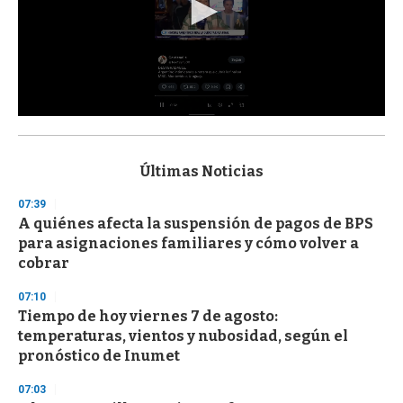
0
s
e
c
Últimas Noticias
o
n
07:39
d
A quiénes afecta la suspensión de pagos de BPS
s
o
para asignaciones familiares y cómo volver a
f
cobrar
3
3
s
07:10
e
Tiempo de hoy viernes 7 de agosto:
c
temperaturas, vientos y nubosidad, según el
o
n
pronóstico de Inumet
d
s
07:03