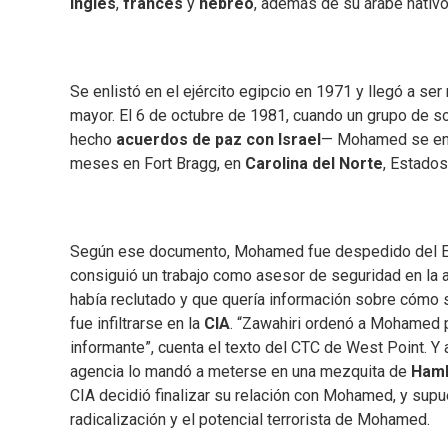
inglés
,
francés
y
hebreo
, además de su árabe nativo
Se enlistó en el ejército egipcio en 1971 y llegó a se
mayor. El 6 de octubre de 1981, cuando un grupo de 
hecho
acuerdos de paz con Israel
— Mohamed se enco
meses en Fort Bragg, en
Carolina del Norte
, Estados
Según ese documento, Mohamed fue despedido del Ejér
consiguió un trabajo como asesor de seguridad en la 
había reclutado y que quería información sobre cómo s
fue infiltrarse en la
CIA
. “Zawahiri ordenó a Mohamed 
informante”, cuenta el texto del CTC de West Point. Y a
agencia lo mandó a meterse en una mezquita de
Ham
CIA decidió finalizar su relación con Mohamed, y supu
radicalización y el potencial terrorista de Mohamed.