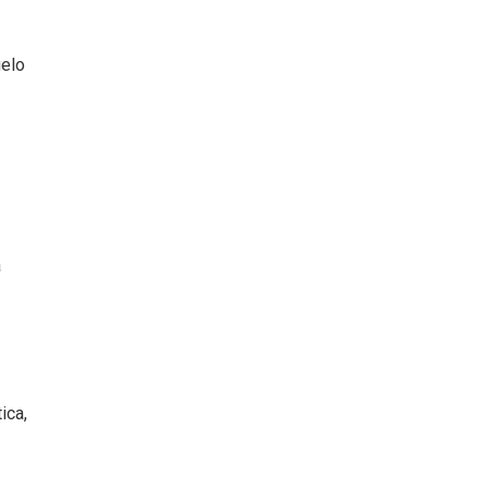
uelo
a
ica,