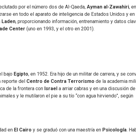
eclutado por el número dos de Al-Qaeda,
Ayman al-Zawahiri
, en
arse en todo el aparato de inteligencia de Estados Unidos y en 
 Laden
, proporcionando información, entrenamiento y datos cla
ade Center
(uno en 1993, y el otro en 2001).
el bajo
Egipto
, en 1952. Era hijo de un militar de carrera, y se conv
n reporte del
Centro de Contra Terrorismo
de la academia mili
ca de la frontera con
Israel
a arriar cabras y en una discusión de
males y le mutilaron el pie a su tío “con agua hirviendo”, según
idad en
El Cairo
y se graduó con una maestría en
Psicología
. Ha