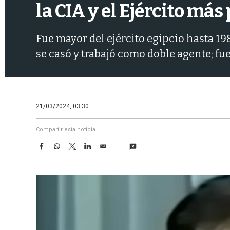
la CIA y el Ejército má
Fue mayor del ejército egipcio hasta 198
se casó y trabajó como doble agente; fu
21/03/2024, 03:30
Compartir esta noticia
F
W
T
L
E
a
h
w
i
m
c
a
i
n
a
e
t
t
k
i
b
s
t
e
l
o
A
e
d
o
p
r
I
k
p
n