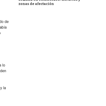
zonas de afectación
ado de
abía
o
a lo
aden
y la