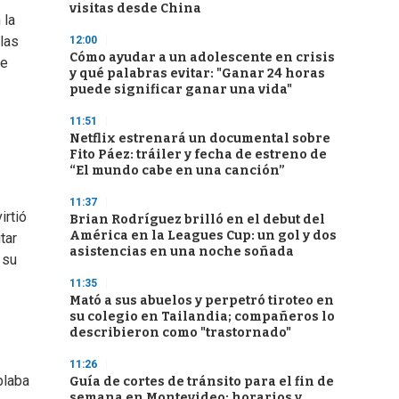
visitas desde China
 la
las
12:00
Cómo ayudar a un adolescente en crisis
ve
y qué palabras evitar: "Ganar 24 horas
puede significar ganar una vida"
11:51
Netflix estrenará un documental sobre
Fito Páez: tráiler y fecha de estreno de
“El mundo cabe en una canción”
11:37
irtió
Brian Rodríguez brilló en el debut del
América en la Leagues Cup: un gol y dos
tar
asistencias en una noche soñada
 su
11:35
Mató a sus abuelos y perpetró tiroteo en
su colegio en Tailandia; compañeros lo
describieron como "trastornado"
11:26
blaba
Guía de cortes de tránsito para el fin de
semana en Montevideo: horarios y