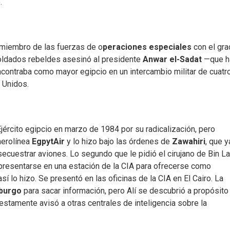
.
r miembro de las fuerzas de o
peraciones especiales
con el gr
soldados rebeldes asesinó al presidente
Anwar el-Sadat
—que h
ntraba como mayor egipcio en un intercambio militar de cuatr
 Unidos.
cito egipcio en marzo de 1984 por su radicalización, pero
aerolínea
EgpytAir
y lo hizo bajo las órdenes de
Zawahiri
, que y
ecuestrar aviones. Lo segundo que le pidió el cirujano de Bin L
presentarse en una estación de la CIA para ofrecerse como
sí lo hizo. Se presentó en las oficinas de la CIA en El Cairo. La
burgo
para sacar información, pero Alí se descubrió a propósito 
estamente avisó a otras centrales de inteligencia sobre la