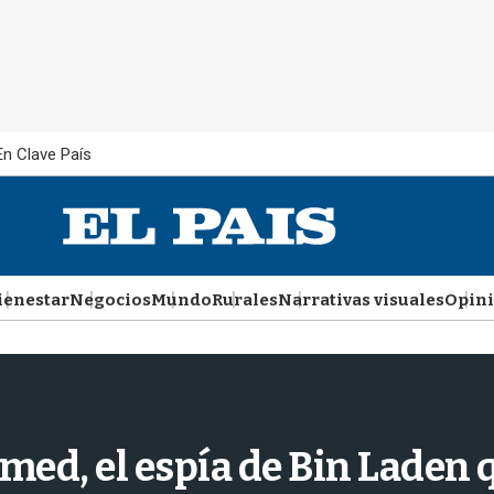
En Clave País
ienestar
Negocios
Mundo
Rurales
Narrativas visuales
Opin
ed, el espía de Bin Laden qu