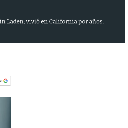
s
q
u
e
in Laden; vivió en California por años,
d
a
 en