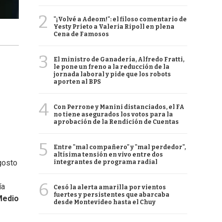
2
"¡Volvé a Adeom!": el filoso comentario de
Yesty Prieto a Valeria Ripoll en plena
Cena de Famosos
3
El ministro de Ganadería, Alfredo Fratti,
le pone un freno a la reducción de la
jornada laboral y pide que los robots
aporten al BPS
4
Con Perrone y Manini distanciados, el FA
no tiene asegurados los votos para la
aprobación de la Rendición de Cuentas
5
Entre "mal compañero" y "mal perdedor",
altísima tensión en vivo entre dos
gosto
integrantes de programa radial
6
ía
Cesó la alerta amarilla por vientos
fuertes y persistentes que abarcaba
Medio
desde Montevideo hasta el Chuy