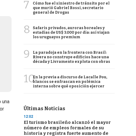
7
Cómo fue el siniestro de tránsito por el
que murió Gabriel Rossi, secretario
general de Drogas
8
Safaris privados, auroras boreales y
estadías de US$ 3.000 por día: así viajan
los uruguayos premium
9
La paradoja en la frontera con Brasil:
Rivera no construye edificios hace una
década y Livramento explota con obras
10
En la previa a discurso de Lacalle Pou,
blancos se enfrascan en polémica
interna sobre qué oposición ejercer
o una
Últimas Noticias
or
12:02
El turismo brasileño alcanzó el mayor
número de empleos formales de su
historia y registra fuerte aumento de