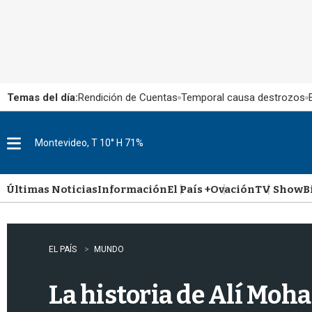
Temas del día:
Rendición de Cuentas
Temporal causa destrozos
Montevideo, T 10° H 71%
M
e
n
u
Últimas Noticias
Información
El País +
Ovación
TV Show
B
EL PAÍS
MUNDO
La historia de Alí Moham