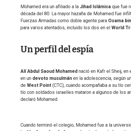
Mohamed era un afiliado a la
Jihad Islámica
que fue r
década del 80. La mayor hazaña de Mohamed fue infiltr
Fuerzas Armadas como doble agente para
Osama bin
para varios atentados, incluido los dos en el
World Tr
Un perfil del espía
Alí Abdul Saoud Mohamed
nació en Kafr el Sheij, en 
en un
devoto musulmán
en la adolescencia, según u
de
West Point
(CTC), cuando acompañaba a su tío cer
tío con soldados israelíes mataron a algunos de los ani
declaró Mohamed.
Cuando terminó el colegio, Mohamed fue a la univers