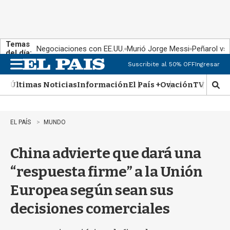
Temas
Negociaciones con EE.UU.
Murió Jorge Messi
Peñarol vs
del día:
Suscribite al 50% OFF
Ingresar
M
e
Últimas Noticias
Información
El País +
Ovación
TV Show
n
M
u
o
s
t
EL PAÍS
MUNDO
r
a
China advierte que dará una
r
b
“respuesta firme” a la Unión
�
s
Europea según sean sus
q
u
decisiones comerciales
e
d