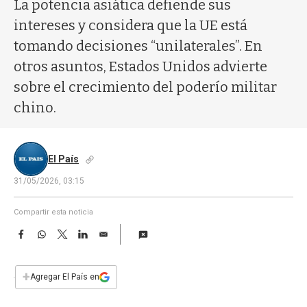
a
La potencia asiática defiende sus
intereses y considera que la UE está
tomando decisiones “unilaterales”. En
otros asuntos, Estados Unidos advierte
sobre el crecimiento del poderío militar
chino.
El País
31/05/2026, 03:15
Compartir esta noticia
F
W
T
L
E
a
h
w
i
m
c
a
i
n
a
e
t
t
k
i
+
Agregar El País en
b
s
t
e
l
o
A
e
d