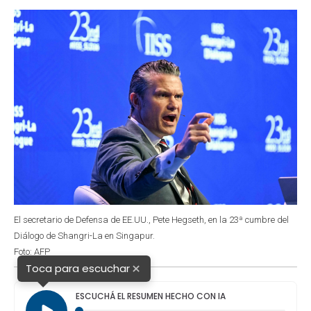
o
p
r
I
k
p
n
El secretario de Defensa de EE.UU., Pete Hegseth, en la 23ª cumbre del
Diálogo de Shangri-La en Singapur.
Foto: AFP
×
Toca para escuchar
ESCUCHÁ EL RESUMEN HECHO CON IA