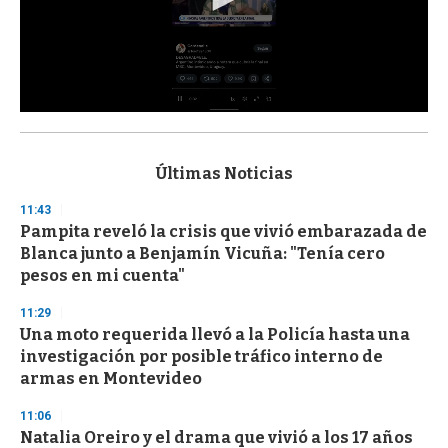
0
s
e
c
Últimas Noticias
o
n
11:43
d
Pampita reveló la crisis que vivió embarazada de
s
o
Blanca junto a Benjamín Vicuña: "Tenía cero
f
pesos en mi cuenta"
3
3
s
11:29
e
Una moto requerida llevó a la Policía hasta una
c
investigación por posible tráfico interno de
o
n
armas en Montevideo
d
s
11:06
Natalia Oreiro y el drama que vivió a los 17 años