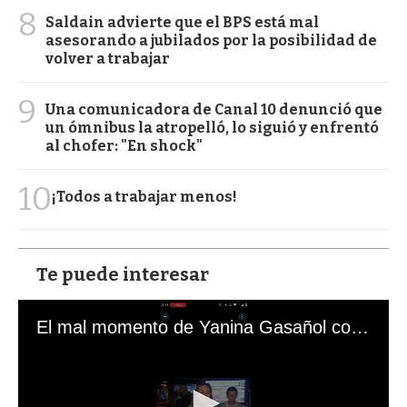
8
Saldain advierte que el BPS está mal
asesorando a jubilados por la posibilidad de
volver a trabajar
9
Una comunicadora de Canal 10 denunció que
un ómnibus la atropelló, lo siguió y enfrentó
al chofer: "En shock"
10
¡Todos a trabajar menos!
Te puede interesar
El mal momento de Yanina Gasañol con un hincha argentino en "Subrayado"