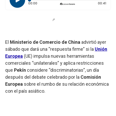
Tiempo transcurrido: 0 segundos
Durac
00:00
00:41
El
Ministerio de Comercio de China
advirtió ayer
sábado que dará una “respuesta firme” si la
Unión
Europea
(UE) impulsa nuevas herramientas
comerciales “unilaterales” y aplica restricciones
que
Pekín
considere “discriminatorias”, un día
después del debate celebrado por la
Comisión
Europea
sobre el rumbo de su relación económica
con el país asiático.