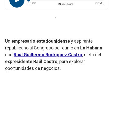
Tiempo transcurrido: 0 segundos
Durac
00:00
00:41
Un
empresario
estadounidense
y aspirante
republicano al Congreso se reunió en
La
Habana
con
Raúl Guillermo Rodríguez Castro
, nieto del
expresidente Raúl Castro
, para explorar
oportunidades de negocios.