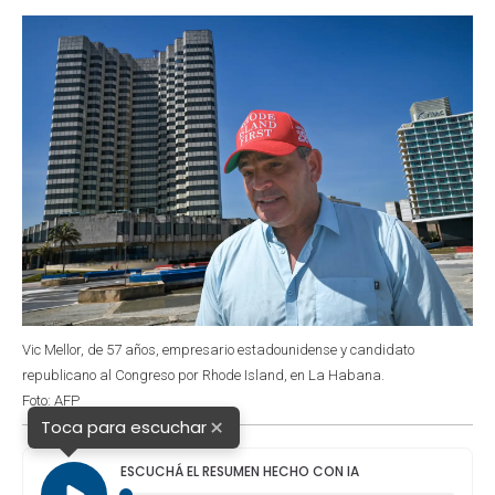
o
p
r
I
k
p
n
Vic Mellor, de 57 años, empresario estadounidense y candidato
republicano al Congreso por Rhode Island, en La Habana.
Foto: AFP
×
Toca para escuchar
ESCUCHÁ EL RESUMEN HECHO CON IA