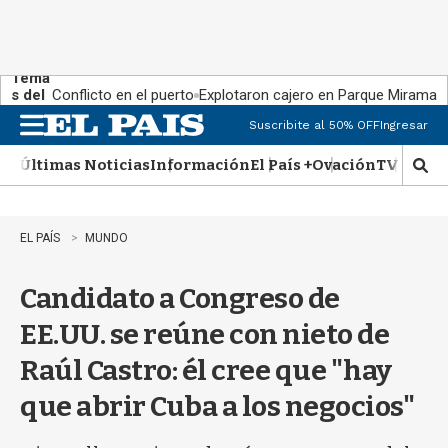
Tema
s del
Conflicto en el puerto
Explotaron cajero en Parque Miramar
día:
Suscribite al 50% OFF
Ingresar
M
e
Últimas Noticias
Información
El País +
Ovación
TV Show
n
M
u
o
s
t
EL PAÍS
MUNDO
r
a
Candidato a Congreso de
r
b
EE.UU. se reúne con nieto de
�
s
Raúl Castro: él cree que "hay
q
u
que abrir Cuba a los negocios"
e
d