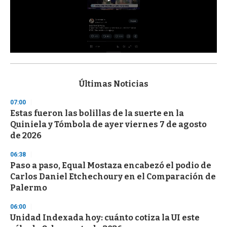
0
s
e
c
Últimas Noticias
o
n
07:00
d
Estas fueron las bolillas de la suerte en la
s
o
Quiniela y Tómbola de ayer viernes 7 de agosto
f
de 2026
3
3
s
06:38
e
Paso a paso, Equal Mostaza encabezó el podio de
c
Carlos Daniel Etchechoury en el Comparación de
o
n
Palermo
d
s
06:00
Unidad Indexada hoy: cuánto cotiza la UI este