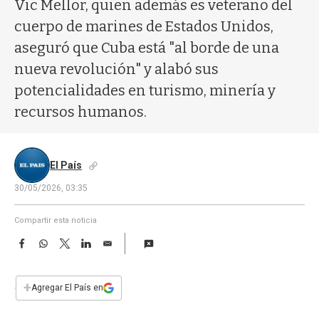
a
Vic Mellor, quien además es veterano del
cuerpo de marines de Estados Unidos,
aseguró que Cuba está "al borde de una
nueva revolución" y alabó sus
potencialidades en turismo, minería y
recursos humanos.
El País
30/05/2026, 03:35
Compartir esta noticia
F
W
T
L
E
a
h
w
i
m
c
a
i
n
a
e
t
t
k
i
+
Agregar El País en
b
s
t
e
l
o
A
e
d