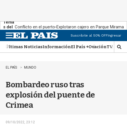
Tema
s del
Conflicto en el puerto
Explotaron cajero en Parque Miramar
día:
Suscribite al 50% OFF
Ingresar
M
e
Últimas Noticias
Información
El País +
Ovación
TV Show
n
M
u
o
s
t
EL PAÍS
MUNDO
r
a
Bombardeo ruso tras
r
b
explosión del puente de
�
s
Crimea
q
u
e
d
09/10/2022, 23:12