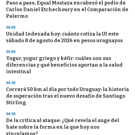
e
Paso a paso, Equal Mostaza encabezó el podio de
c
Carlos Daniel Etchechoury en el Comparación de
o
n
Palermo
d
s
06:00
Unidad Indexada hoy: cuánto cotiza la UI este
sábado 8 de agosto de 2026 en pesos uruguayos
05:00
Yogur, yogur griego y kéfir: cuáles son sus
diferencias y qué beneficios aportan a la salud
intestinal
04:30
Correrá 50 km al día por todo Uruguay: la historia
de superación tras el nuevo desafío de Santiago
Stirling
04:30
De la crítica al ataque: ¿Qué revela el auge del
hate sobre la forma en la que hoy nos
vinculamos?