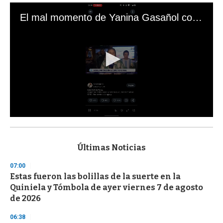
El mal momento de Yanina Gasañol con un hincha argentino en "Subrayado"
0
s
e
c
Últimas Noticias
o
n
07:00
d
Estas fueron las bolillas de la suerte en la
s
o
Quiniela y Tómbola de ayer viernes 7 de agosto
f
de 2026
3
3
s
06:38