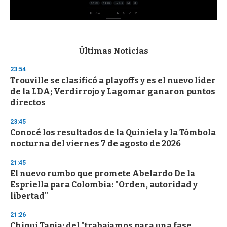
0
s
e
c
Últimas Noticias
o
n
23:54
d
Trouville se clasificó a playoffs y es el nuevo líder
s
o
de la LDA; Verdirrojo y Lagomar ganaron puntos
f
directos
3
3
s
23:45
e
Conocé los resultados de la Quiniela y la Tómbola
c
nocturna del viernes 7 de agosto de 2026
o
n
d
21:45
s
El nuevo rumbo que promete Abelardo De la
Espriella para Colombia: "Orden, autoridad y
libertad"
21:26
Chiqui Tapia: del "trabajamos para una fase