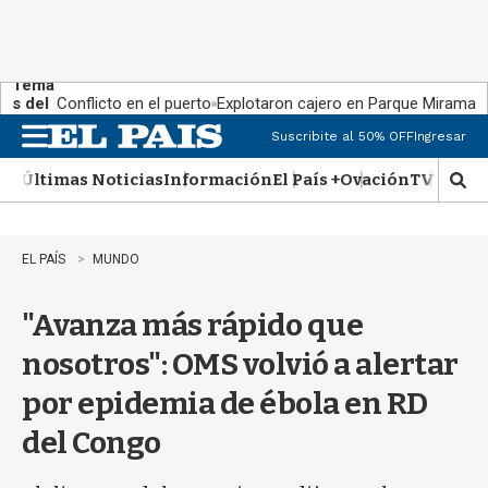
Tema
s del
Conflicto en el puerto
Explotaron cajero en Parque Miramar
día:
Suscribite al 50% OFF
Ingresar
M
e
Últimas Noticias
Información
El País +
Ovación
TV Show
n
M
u
o
s
t
EL PAÍS
MUNDO
r
a
"Avanza más rápido que
r
b
nosotros": OMS volvió a alertar
�
s
por epidemia de ébola en RD
q
u
del Congo
e
d