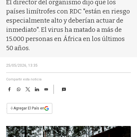
a
El director del organismo dijo que los
países limítrofes con RDC "están en riesgo
especialmente alto y deberían actuar de
inmediato". El virus ha matado a más de
15.000 personas en África en los últimos
50 años.
25/05/2026, 13:35
Compartir esta noticia
F
W
T
L
E
a
h
w
i
m
c
a
i
n
a
e
t
t
k
i
+
Agregar El País en
b
s
t
e
l
o
A
e
d
o
p
r
I
k
p
n