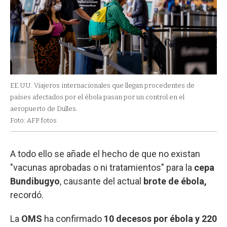
EE.UU. Viajeros internacionales que llegan procedentes de
países afectados por el ébola pasan por un control en el
aeropuerto de Dulles.
Foto: AFP fotos
A todo ello se añade el hecho de que no existan
"vacunas aprobadas o ni tratamientos" para la
cepa
Bundibugyo
, causante del actual
brote de ébola,
recordó.
La
OMS
ha confirmado
10 decesos por ébola y 220