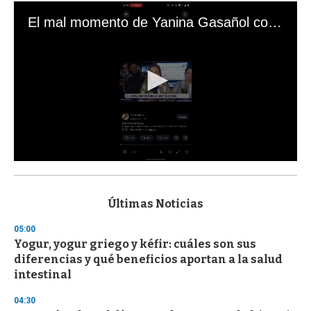
El mal momento de Yanina Gasañol con un hincha argentino en "Subrayado"
0
s
e
c
Últimas Noticias
o
n
05:00
d
Yogur, yogur griego y kéfir: cuáles son sus
s
o
diferencias y qué beneficios aportan a la salud
f
intestinal
3
3
s
04:30
e