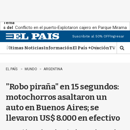
Tema
s del
Conflicto en el puerto
Explotaron cajero en Parque Miramar
día:
Suscribite al 50% OFF
Ingresar
M
e
Últimas Noticias
Información
El País +
Ovación
TV Show
n
M
u
o
s
t
EL PAÍS
MUNDO
ARGENTINA
r
a
"Robo piraña" en 15 segundos:
r
b
motochorros asaltaron un
�
s
auto en Buenos Aires; se
q
u
llevaron US$ 8.000 en efectivo
e
d