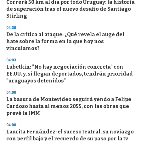
Correrá 50 km al día por todo Uruguay: la historia
c
de superación tras el nuevo desafío de Santiago
o
n
Stirling
d
s
04:30
De la crítica al ataque: ¿Qué revela el auge del
hate sobre la forma en la que hoy nos
vinculamos?
04:03
Lubetkin: "No hay negociación concreta" con
EE.UU. y, si llegan deportados, tendrán prioridad
"uruguayos detenidos"
04:00
La basura de Montevideo seguirá yendo a Felipe
Cardoso hasta al menos 2055, con las obras que
prevé la IMM
04:00
Laurita Fernández: el suceso teatral, su noviazgo
con perfil bajo y el recuerdo de su paso por la tv