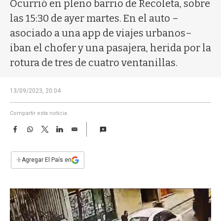
a
Ocurrió en pleno barrio de Recoleta, sobre
las 15:30 de ayer martes. En el auto –
asociado a una app de viajes urbanos–
iban el chofer y una pasajera, herida por la
rotura de tres de cuatro ventanillas.
13/09/2023, 20:04
Compartir esta noticia
F
W
T
L
E
a
h
w
i
m
c
a
i
n
a
e
t
t
k
i
+
Agregar El País en
b
s
t
e
l
o
A
e
d
o
p
r
I
k
p
n