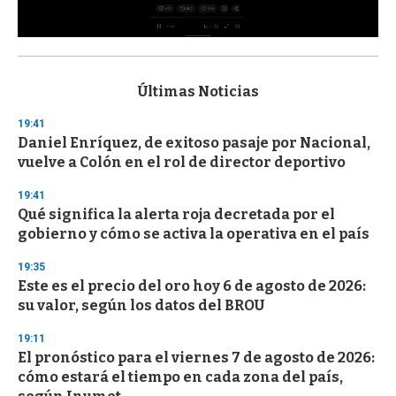
0
s
e
c
Últimas Noticias
o
n
19:41
d
Daniel Enríquez, de exitoso pasaje por Nacional,
s
o
vuelve a Colón en el rol de director deportivo
f
3
19:41
3
s
Qué significa la alerta roja decretada por el
e
gobierno y cómo se activa la operativa en el país
c
o
19:35
n
d
Este es el precio del oro hoy 6 de agosto de 2026:
s
su valor, según los datos del BROU
19:11
El pronóstico para el viernes 7 de agosto de 2026:
cómo estará el tiempo en cada zona del país,