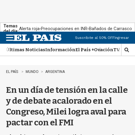
Temas
Alerta roja
Preocupaciones en INR
Bañados de Carrasco
del día:
Suscribite al 50% OFF
Ingresar
M
e
Últimas Noticias
Información
El País +
Ovación
TV Show
n
M
u
o
s
t
EL PAÍS
MUNDO
ARGENTINA
r
a
En un día de tensión en la calle
r
b
y de debate acalorado en el
�
s
Congreso, Milei logra aval para
q
u
pactar con el FMI
e
d