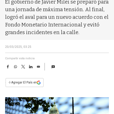
a
El gobierno de Javier Milei se preparó para
una jornada de máxima tensión. Al final,
logró el aval para un nuevo acuerdo con el
Fondo Monetario Internacional y evitó
grandes incidentes en la calle.
20/03/2025, 03:25
Compartir esta noticia
F
W
T
L
E
a
h
w
i
m
c
a
i
n
a
e
t
t
k
i
+
Agregar El País en
b
s
t
e
l
o
A
e
d
o
p
r
I
k
p
n