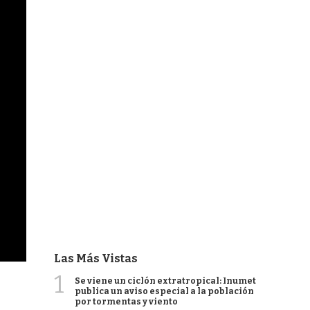
Las Más Vistas
1
Se viene un ciclón extratropical: Inumet
publica un aviso especial a la población
por tormentas y viento