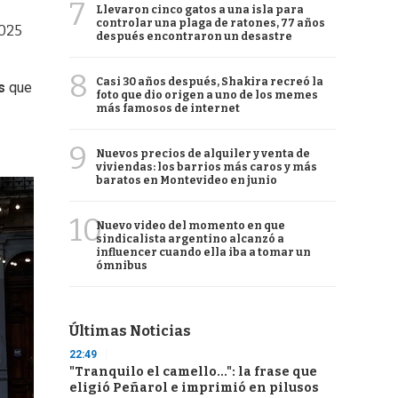
7
Llevaron cinco gatos a una isla para
controlar una plaga de ratones, 77 años
2025
después encontraron un desastre
8
Casi 30 años después, Shakira recreó la
s
que
foto que dio origen a uno de los memes
más famosos de internet
9
Nuevos precios de alquiler y venta de
viviendas: los barrios más caros y más
baratos en Montevideo en junio
10
Nuevo video del momento en que
sindicalista argentino alcanzó a
influencer cuando ella iba a tomar un
ómnibus
Últimas Noticias
22:49
"Tranquilo el camello...": la frase que
eligió Peñarol e imprimió en pilusos