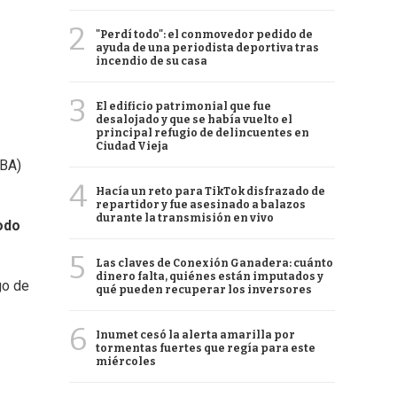
2
"Perdí todo": el conmovedor pedido de
ayuda de una periodista deportiva tras
incendio de su casa
3
El edificio patrimonial que fue
desalojado y que se había vuelto el
principal refugio de delincuentes en
Ciudad Vieja
MBA)
4
Hacía un reto para TikTok disfrazado de
repartidor y fue asesinado a balazos
durante la transmisión en vivo
todo
5
Las claves de Conexión Ganadera: cuánto
dinero falta, quiénes están imputados y
go de
qué pueden recuperar los inversores
6
Inumet cesó la alerta amarilla por
tormentas fuertes que regía para este
miércoles