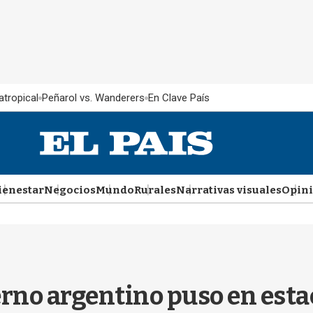
atropical
Peñarol vs. Wanderers
En Clave País
ienestar
Negocios
Mundo
Rurales
Narrativas visuales
Opin
erno argentino puso en esta