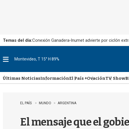
Temas del día:
Conexión Ganadera
Inumet advierte por ciclón extr
Montevideo, T 15° H 89%
M
e
n
u
Últimas Noticias
Información
El País +
Ovación
TV Show
B
EL PAÍS
MUNDO
ARGENTINA
El mensaje que el gobi