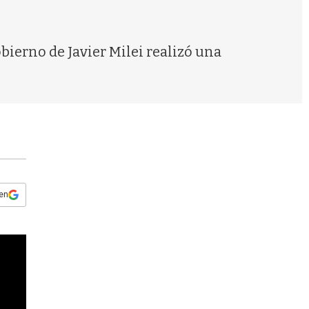
s
q
u
e
ierno de Javier Milei realizó una
d
a
 en