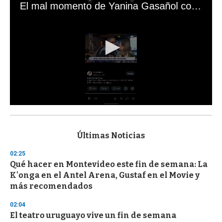
El mal momento de Yanina Gasañol con un hincha argentino en "Subrayado"
0
s
e
c
Últimas Noticias
o
n
02:25
d
Qué hacer en Montevideo este fin de semana: La
s
o
K'onga en el Antel Arena, Gustaf en el Movie y
f
más recomendados
3
3
s
02:04
e
El teatro uruguayo vive un fin de semana
c