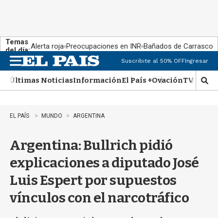
Temas
Alerta roja
Preocupaciones en INR
Bañados de Carrasco
del día:
Suscribite al 50% OFF
Ingresar
M
e
Últimas Noticias
Información
El País +
Ovación
TV Show
n
M
u
o
s
t
EL PAÍS
MUNDO
ARGENTINA
r
a
Argentina: Bullrich pidió
r
b
explicaciones a diputado José
�
s
Luis Espert por supuestos
q
u
vínculos con el narcotráfico
e
d