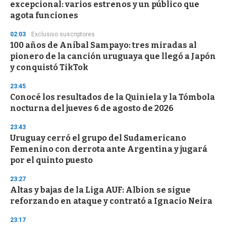
excepcional: varios estrenos y un público que
o
n
agota funciones
d
s
02:03
Exclusivo suscriptores
100 años de Aníbal Sampayo: tres miradas al
pionero de la canción uruguaya que llegó a Japón
y conquistó TikTok
23:45
Conocé los resultados de la Quiniela y la Tómbola
nocturna del jueves 6 de agosto de 2026
23:43
Uruguay cerró el grupo del Sudamericano
Femenino con derrota ante Argentina y jugará
por el quinto puesto
23:27
Altas y bajas de la Liga AUF: Albion se sigue
reforzando en ataque y contrató a Ignacio Neira
23:17