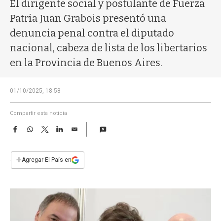
a
El dirigente social y postulante de Fuerza
Patria Juan Grabois presentó una
denuncia penal contra el diputado
nacional, cabeza de lista de los libertarios
en la Provincia de Buenos Aires.
01/10/2025, 18:58
Compartir esta noticia
F
W
T
L
E
a
h
w
i
m
c
a
i
n
a
e
t
t
k
i
+
Agregar El País en
b
s
t
e
l
o
A
e
d
o
p
r
I
k
p
n