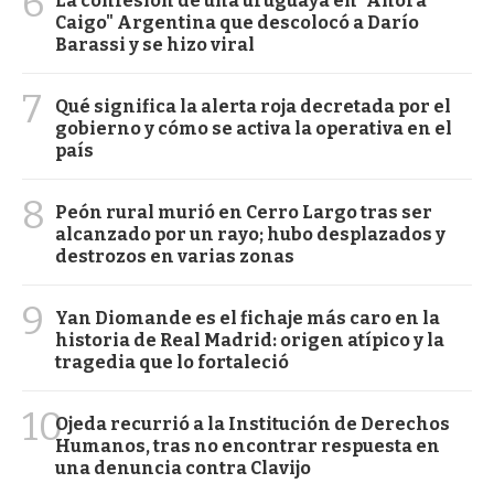
6
La confesión de una uruguaya en "Ahora
Caigo" Argentina que descolocó a Darío
Barassi y se hizo viral
7
Qué significa la alerta roja decretada por el
gobierno y cómo se activa la operativa en el
país
8
Peón rural murió en Cerro Largo tras ser
alcanzado por un rayo; hubo desplazados y
destrozos en varias zonas
9
Yan Diomande es el fichaje más caro en la
historia de Real Madrid: origen atípico y la
tragedia que lo fortaleció
10
Ojeda recurrió a la Institución de Derechos
Humanos, tras no encontrar respuesta en
una denuncia contra Clavijo