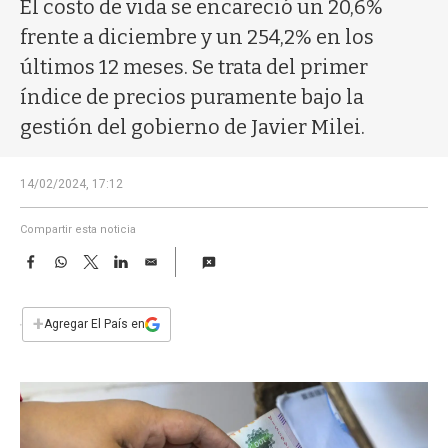
a
El costo de vida se encareció un 20,6%
frente a diciembre y un 254,2% en los
últimos 12 meses. Se trata del primer
índice de precios puramente bajo la
gestión del gobierno de Javier Milei.
14/02/2024, 17:12
Compartir esta noticia
F
W
T
L
E
a
h
w
i
m
c
a
i
n
a
e
t
t
k
i
+
Agregar El País en
b
s
t
e
l
o
A
e
d
o
p
r
I
k
p
n