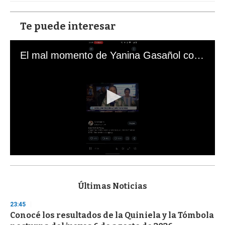
Te puede interesar
El mal momento de Yanina Gasañol con un hincha argentino en "Subrayado"
0
s
e
c
Últimas Noticias
o
n
23:45
d
Conocé los resultados de la Quiniela y la Tómbola
s
o