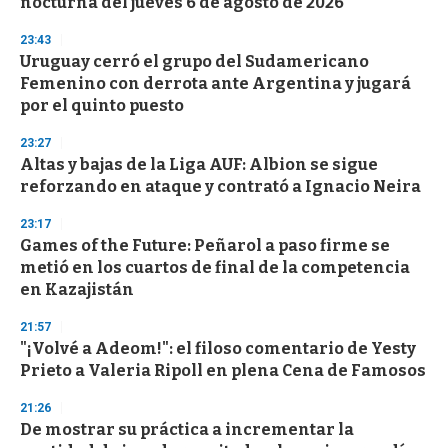
nocturna del jueves 6 de agosto de 2026
f
3
23:43
3
s
Uruguay cerró el grupo del Sudamericano
e
Femenino con derrota ante Argentina y jugará
c
por el quinto puesto
o
n
d
23:27
s
Altas y bajas de la Liga AUF: Albion se sigue
reforzando en ataque y contrató a Ignacio Neira
23:17
Games of the Future: Peñarol a paso firme se
metió en los cuartos de final de la competencia
en Kazajistán
21:57
"¡Volvé a Adeom!": el filoso comentario de Yesty
Prieto a Valeria Ripoll en plena Cena de Famosos
21:26
De mostrar su práctica a incrementar la