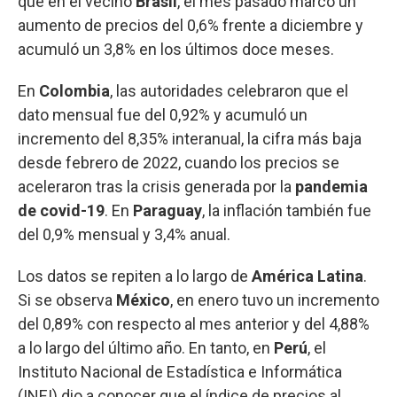
que en el vecino
Brasil
, el mes pasado marcó un
aumento de precios del 0,6% frente a diciembre y
acumuló un 3,8% en los últimos doce meses.
En
Colombia
, las autoridades celebraron que el
dato mensual fue del 0,92% y acumuló un
incremento del 8,35% interanual, la cifra más baja
desde febrero de 2022, cuando los precios se
aceleraron tras la crisis generada por la
pandemia
de covid-19
. En
Paraguay
, la inflación también fue
del 0,9% mensual y 3,4% anual.
Los datos se repiten a lo largo de
América Latina
.
Si se observa
México
, en enero tuvo un incremento
del 0,89% con respecto al mes anterior y del 4,88%
a lo largo del último año. En tanto, en
Perú
, el
Instituto Nacional de Estadística e Informática
(INEI) dio a conocer que el índice de precios al