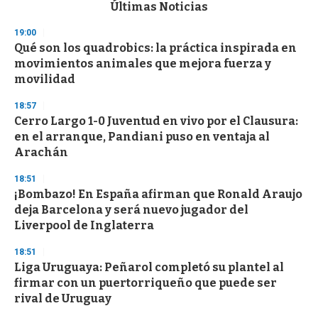
c
Últimas Noticias
o
n
19:00
d
Qué son los quadrobics: la práctica inspirada en
s
o
movimientos animales que mejora fuerza y
f
movilidad
3
3
s
18:57
e
Cerro Largo 1-0 Juventud en vivo por el Clausura:
c
en el arranque, Pandiani puso en ventaja al
o
n
Arachán
d
s
18:51
¡Bombazo! En España afirman que Ronald Araujo
deja Barcelona y será nuevo jugador del
Liverpool de Inglaterra
18:51
Liga Uruguaya: Peñarol completó su plantel al
firmar con un puertorriqueño que puede ser
rival de Uruguay