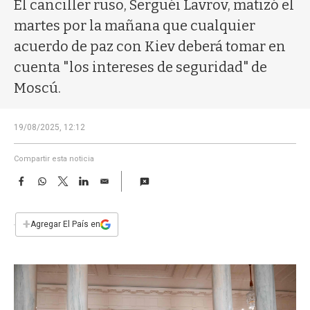
a
El canciller ruso, Serguéi Lavrov, matizó el
martes por la mañana que cualquier
acuerdo de paz con Kiev deberá tomar en
cuenta "los intereses de seguridad" de
Moscú.
19/08/2025, 12:12
Compartir esta noticia
F
W
T
L
E
a
h
w
i
m
c
a
i
n
a
e
t
t
k
i
+
Agregar El País en
b
s
t
e
l
o
A
e
d
o
p
r
I
k
p
n