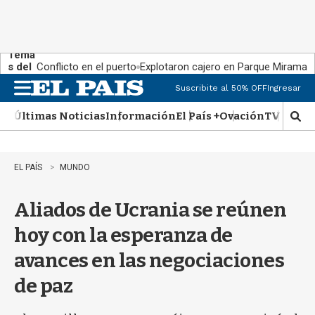
Tema
s del
Conflicto en el puerto
Explotaron cajero en Parque Miramar
día:
Suscribite al 50% OFF
Ingresar
M
e
Últimas Noticias
Información
El País +
Ovación
TV Show
n
M
u
o
s
t
EL PAÍS
MUNDO
r
a
Aliados de Ucrania se reúnen
r
b
hoy con la esperanza de
�
s
avances en las negociaciones
q
u
de paz
e
d