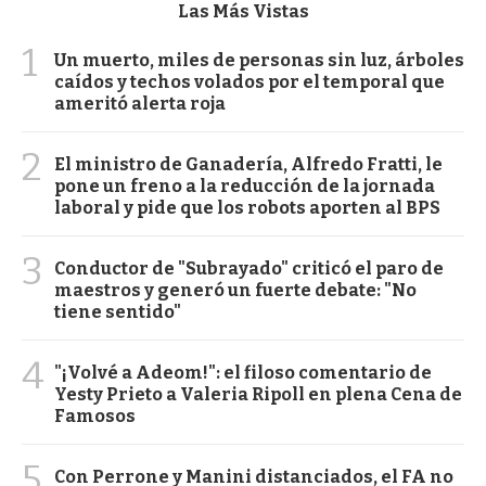
Las Más Vistas
1
Un muerto, miles de personas sin luz, árboles
caídos y techos volados por el temporal que
ameritó alerta roja
2
El ministro de Ganadería, Alfredo Fratti, le
pone un freno a la reducción de la jornada
laboral y pide que los robots aporten al BPS
3
Conductor de "Subrayado" criticó el paro de
maestros y generó un fuerte debate: "No
tiene sentido"
4
"¡Volvé a Adeom!": el filoso comentario de
Yesty Prieto a Valeria Ripoll en plena Cena de
Famosos
5
Con Perrone y Manini distanciados, el FA no