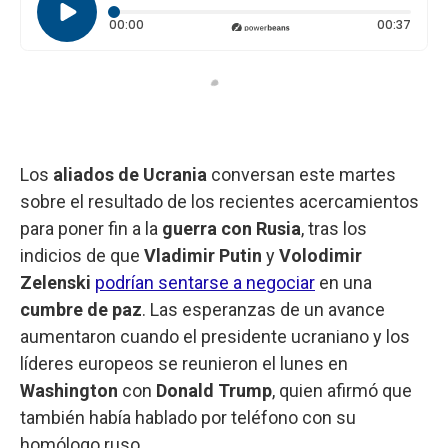
Tiempo transcurrido: 0 segundos
Durac
00:00
00:37
Los
aliados de Ucrania
conversan este martes
sobre el resultado de los recientes acercamientos
para poner fin a la
guerra con Rusia
, tras los
indicios de que
Vladimir Putin
y
Volodimir
Zelenski
podrían sentarse a negociar
en una
cumbre de paz
. Las esperanzas de un avance
aumentaron cuando el presidente ucraniano y los
líderes europeos se reunieron el lunes en
Washington
con
Donald Trump
, quien afirmó que
también había hablado por teléfono con su
homólogo ruso.