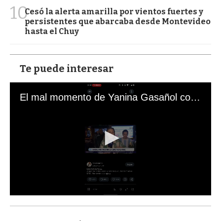
10
Cesó la alerta amarilla por vientos fuertes y
persistentes que abarcaba desde Montevideo
hasta el Chuy
Te puede interesar
El mal momento de Yanina Gasañol con un hincha argentino en "Subrayado"
0
s
e