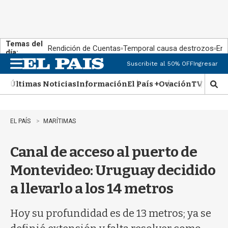
Temas del
Rendición de Cuentas
Temporal causa destrozos
En 
día:
Suscribite al 50% OFF
Ingresar
M
e
Últimas Noticias
Información
El País +
Ovación
TV Show
n
M
u
o
s
t
EL PAÍS
MARÍTIMAS
r
a
Canal de acceso al puerto de
r
b
Montevideo: Uruguay decidido
�
s
a llevarlo a los 14 metros
q
u
e
Hoy su profundidad es de 13 metros; ya se
d