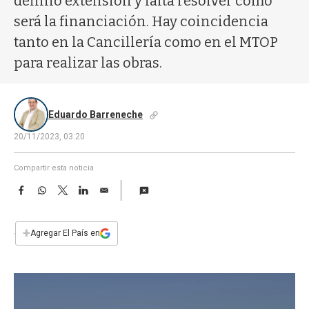
definió extensión y falta resolver como
a
será la financiación. Hay coincidencia
tanto en la Cancillería como en el MTOP
para realizar las obras.
Eduardo Barreneche
20/11/2023, 03:20
Compartir esta noticia
F
W
T
L
E
a
h
w
i
m
c
a
i
n
a
e
t
t
k
i
+
Agregar El País en
b
s
t
e
l
o
A
e
d
o
p
r
I
k
p
n