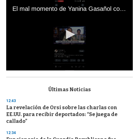
El mal momento de Yanina Gasañol con un hincha argentino en "Subrayado"
0
s
e
c
Últimas Noticias
o
n
12:43
d
La revelación de Orsi sobre las charlas con
s
o
EE.UU. para recibir deportados: “Se juega de
f
callado”
3
3
s
12:34
e