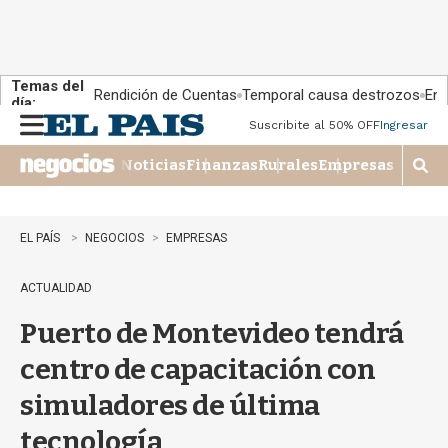
Temas del
Rendición de Cuentas
Temporal causa destrozos
En 
día:
Suscribite al 50% OFF
Ingresar
M
e
Noticias
Finanzas
Rurales
Empresas
n
M
u
o
s
t
EL PAÍS
NEGOCIOS
EMPRESAS
r
a
ACTUALIDAD
r
b
Puerto de Montevideo tendrá
�
s
centro de capacitación con
q
u
simuladores de última
e
d
tecnología