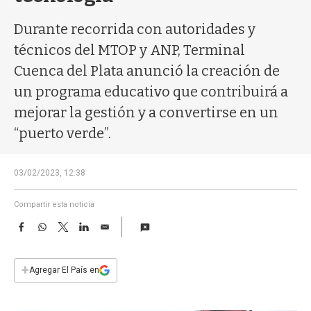
a
Durante recorrida con autoridades y
técnicos del MTOP y ANP, Terminal
Cuenca del Plata anunció la creación de
un programa educativo que contribuirá a
mejorar la gestión y a convertirse en un
“puerto verde”.
03/02/2023, 12:38
Compartir esta noticia
F
W
T
L
E
a
h
w
i
m
c
a
i
n
a
e
t
t
k
i
+
Agregar El País en
b
s
t
e
l
o
A
e
d
o
p
r
I