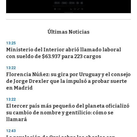
0
s
e
c
Últimas Noticias
o
n
13:25
d
Ministerio del Interior abrió llamado laboral
s
o
con sueldo de $63.937 para 223 cargos
f
3
13:22
3
s
Florencia Núñez: su gira por Uruguay y el consejo
e
de Jorge Drexler que la impulsó a probar suerte
c
en Madrid
o
n
d
13:22
s
El tercer país más pequeño del planeta oficializó
su cambio de nombre y gentilicio: cómo se
llamará
12:43