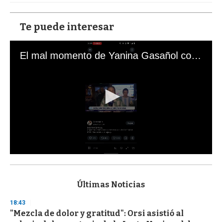
Te puede interesar
El mal momento de Yanina Gasañol con un hincha argentino en "Subrayado"
0
s
e
c
Últimas Noticias
o
n
18:43
d
"Mezcla de dolor y gratitud": Orsi asistió al
s
o