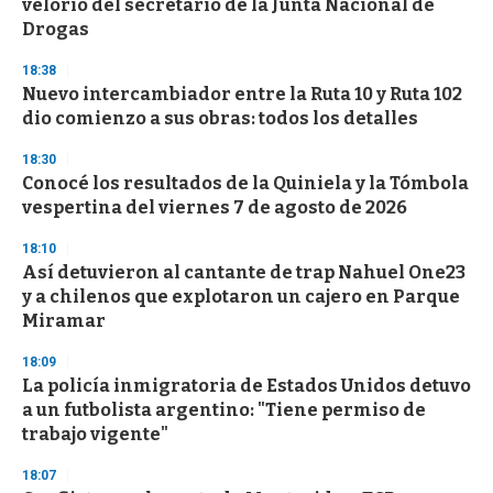
velorio del secretario de la Junta Nacional de
f
Drogas
3
3
s
18:38
e
Nuevo intercambiador entre la Ruta 10 y Ruta 102
c
dio comienzo a sus obras: todos los detalles
o
n
d
18:30
s
Conocé los resultados de la Quiniela y la Tómbola
vespertina del viernes 7 de agosto de 2026
18:10
Así detuvieron al cantante de trap Nahuel One23
y a chilenos que explotaron un cajero en Parque
Miramar
18:09
La policía inmigratoria de Estados Unidos detuvo
a un futbolista argentino: "Tiene permiso de
trabajo vigente"
18:07