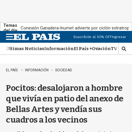
Temas
Conexión Ganadera
Inumet advierte por ciclón extratropi
del día:
Suscribite al 50% OFF
Ingresar
M
e
Últimas Noticias
Información
El País +
Ovación
TV Show
n
M
u
o
s
t
EL PAÍS
INFORMACIÓN
SOCIEDAD
r
a
Pocitos: desalojaron a hombre
r
b
que vivía en patio del anexo de
�
s
Bellas Artes y vendía sus
q
u
cuadros a los vecinos
e
d