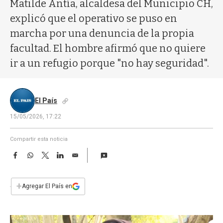
a
Matilde Antía, alcaldesa del Municipio CH,
explicó que el operativo se puso en
marcha por una denuncia de la propia
facultad. El hombre afirmó que no quiere
ir a un refugio porque "no hay seguridad".
El País
15/05/2026, 17:22
Compartir esta noticia
F
W
T
L
E
a
h
w
i
m
c
a
i
n
a
e
t
t
k
i
+
Agregar El País en
b
s
t
e
l
o
A
e
d
o
p
r
I
k
p
n