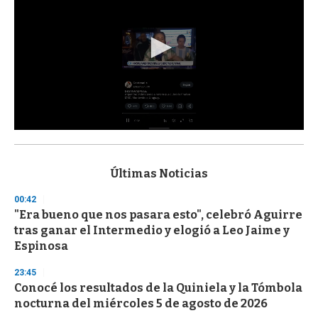
0
s
e
c
Últimas Noticias
o
n
00:42
d
"Era bueno que nos pasara esto", celebró Aguirre
s
o
tras ganar el Intermedio y elogió a Leo Jaime y
f
Espinosa
3
3
s
23:45
e
Conocé los resultados de la Quiniela y la Tómbola
c
nocturna del miércoles 5 de agosto de 2026
o
n