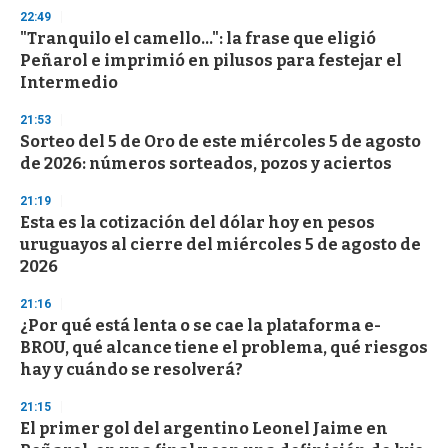
d
22:49
s
"Tranquilo el camello...": la frase que eligió
Peñarol e imprimió en pilusos para festejar el
Intermedio
21:53
Sorteo del 5 de Oro de este miércoles 5 de agosto
de 2026: números sorteados, pozos y aciertos
21:19
Esta es la cotización del dólar hoy en pesos
uruguayos al cierre del miércoles 5 de agosto de
2026
21:16
¿Por qué está lenta o se cae la plataforma e-
BROU, qué alcance tiene el problema, qué riesgos
hay y cuándo se resolverá?
21:15
El primer gol del argentino Leonel Jaime en