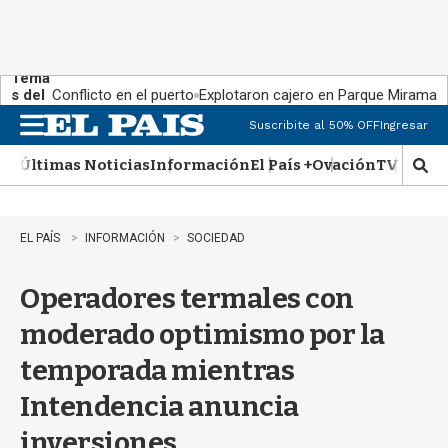
Tema
s del
Conflicto en el puerto
Explotaron cajero en Parque Miramar
día:
Suscribite al 50% OFF
Ingresar
M
e
Últimas Noticias
Información
El País +
Ovación
TV Show
n
M
u
o
s
t
EL PAÍS
INFORMACIÓN
SOCIEDAD
r
a
Operadores termales con
r
b
moderado optimismo por la
�
s
temporada mientras
q
u
Intendencia anuncia
e
d
inversiones