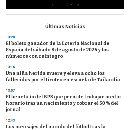
0
s
e
c
Últimas Noticias
o
n
13:28
d
El boleto ganador de la Lotería Nacional de
s
o
España del sábado 8 de agosto de 2026 y los
f
números con reintegro
3
3
s
13:16
e
Una niña herida muere y eleva a ocho los
c
fallecidos por el tiroteo en escuela de Tailandia
o
n
d
13:07
s
El beneficio del BPS que permite trabajar medio
horario tras un nacimiento y cobrar el 50 % del
jornal
12:43
Los mensajes del mundo del fútbol tras la