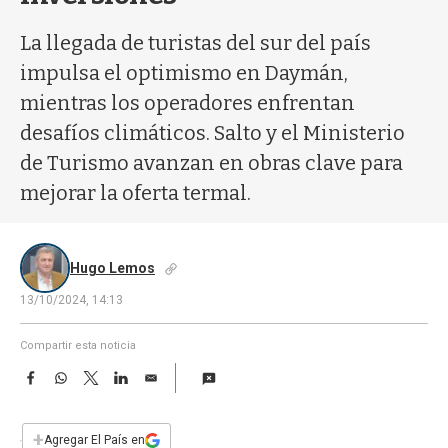
a
La llegada de turistas del sur del país
impulsa el optimismo en Daymán,
mientras los operadores enfrentan
desafíos climáticos. Salto y el Ministerio
de Turismo avanzan en obras clave para
mejorar la oferta termal.
Hugo Lemos
13/10/2024, 14:13
Compartir esta noticia
F
W
T
L
E
a
h
w
i
m
c
a
i
n
a
e
t
t
k
i
+
Agregar El País en