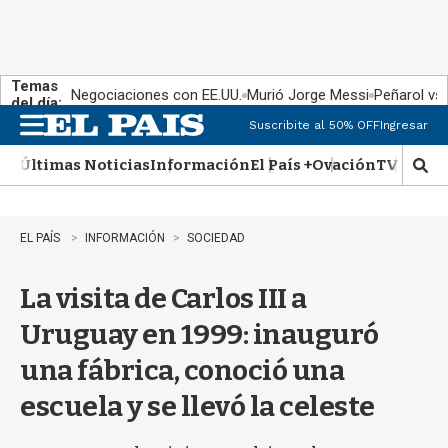
Temas
Negociaciones con EE.UU.
Murió Jorge Messi
Peñarol vs
del día:
Suscribite al 50% OFF
Ingresar
M
e
Últimas Noticias
Información
El País +
Ovación
TV Show
n
M
u
o
s
t
EL PAÍS
INFORMACIÓN
SOCIEDAD
r
a
La visita de Carlos III a
r
b
Uruguay en 1999: inauguró
�
s
una fábrica, conoció una
q
u
escuela y se llevó la celeste
e
d