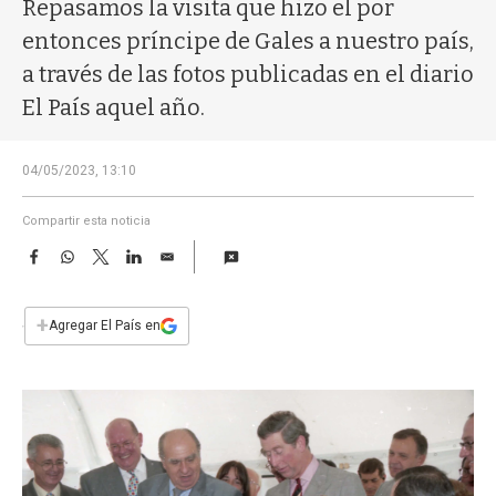
a
Repasamos la visita que hizo el por
entonces príncipe de Gales a nuestro país,
a través de las fotos publicadas en el diario
El País aquel año.
04/05/2023, 13:10
Compartir esta noticia
F
W
T
L
E
a
h
w
i
m
c
a
i
n
a
e
t
t
k
i
+
Agregar El País en
b
s
t
e
l
o
A
e
d
o
p
r
I
k
p
n