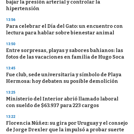
bajar la presión arterial y controlar la
o
n
hipertensión
d
s
13:56
Para celebrar el Día del Gato: un encuentro con
lectura para hablar sobre bienestar animal
13:50
Entre sorpresas, playas y sabores bahianos: las
fotos de las vacaciones en familia de Hugo Soca
13:45
Fue club, sede universitaria y símbolo de Playa
Hermosa: hoy debaten su posible demolición
13:25
Ministerio del Interior abrió llamado laboral
con sueldo de $63.937 para 223 cargos
13:22
Florencia Núñez: su gira por Uruguay y el consejo
de Jorge Drexler que la impulsó a probar suerte