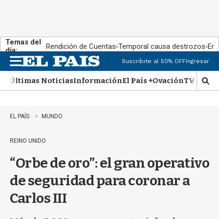
Temas del
Rendición de Cuentas
Temporal causa destrozos
En 
día:
Suscribite al 50% OFF
Ingresar
M
e
Últimas Noticias
Información
El País +
Ovación
TV Show
n
M
u
o
s
t
EL PAÍS
MUNDO
r
a
REINO UNIDO
r
b
“Orbe de oro”: el gran operativo
�
s
de seguridad para coronar a
q
u
Carlos III
e
d