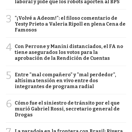
laboral y pide que los robots aporten al BPS
3
"¡Volvé a Adeom!": el filoso comentario de
Yesty Prieto a Valeria Ripoll en plena Cena de
Famosos
4
Con Perrone y Manini distanciados, el FA no
tiene asegurados los votos para la
aprobación de la Rendición de Cuentas
5
Entre "mal compañero" y "mal perdedor",
altísima tensión en vivo entre dos
integrantes de programa radial
6
Cómo fue el siniestro de tránsito por el que
murió Gabriel Rossi, secretario general de
Drogas
7
La paradoja en la frontera con Brasil: Rivera