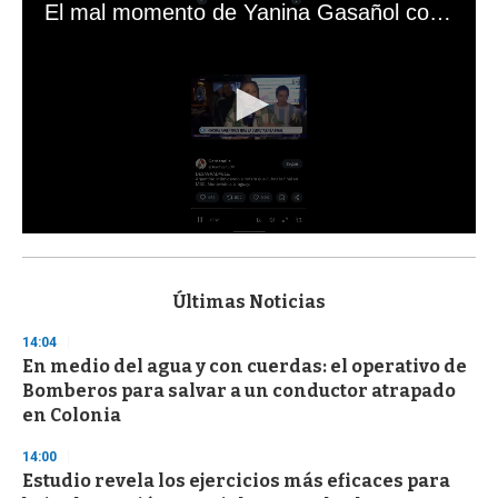
El mal momento de Yanina Gasañol con un hincha argentino en "Subrayado"
0
s
e
c
Últimas Noticias
o
n
14:04
d
En medio del agua y con cuerdas: el operativo de
s
o
Bomberos para salvar a un conductor atrapado
f
en Colonia
3
3
s
14:00
e
Estudio revela los ejercicios más eficaces para
c