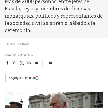
Más de 2.000 personas, entre jefes de
a
Estado, reyes y miembros de diversas
monarquías, políticos y representantes de
la sociedad civil asistirán el sábado a la
ceremonia.
04/05/2023, 04:00
Compartir esta noticia
F
W
T
L
E
a
h
w
i
m
c
a
i
n
a
e
t
t
k
i
+
Agregar El País en
b
s
t
e
l
o
A
e
d
o
p
r
I
k
p
n