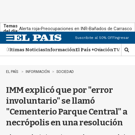
Temas
Alerta roja
Preocupaciones en INR
Bañados de Carrasco
del día:
Suscribite al 50% OFF
Ingresar
M
e
Últimas Noticias
Información
El País +
Ovación
TV Show
n
M
u
o
s
t
EL PAÍS
INFORMACIÓN
SOCIEDAD
r
a
IMM explicó que por "error
r
b
involuntario" se llamó
�
s
"Cementerio Parque Central" a
q
u
necrópolis en una resolución
e
d