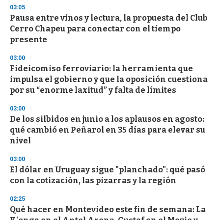
d
03:05
s
Pausa entre vinos y lectura, la propuesta del Club
Cerro Chapeu para conectar con el tiempo
presente
03:00
Fideicomiso ferroviario: la herramienta que
impulsa el gobierno y que la oposición cuestiona
por su “enorme laxitud” y falta de límites
03:00
De los silbidos en junio a los aplausos en agosto:
qué cambió en Peñarol en 35 días para elevar su
nivel
03:00
El dólar en Uruguay sigue "planchado": qué pasó
con la cotización, las pizarras y la región
02:25
Qué hacer en Montevideo este fin de semana: La