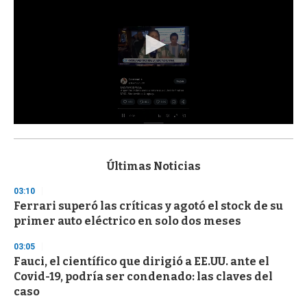
0
s
e
c
Últimas Noticias
o
n
03:10
d
Ferrari superó las críticas y agotó el stock de su
s
o
primer auto eléctrico en solo dos meses
f
3
03:05
3
s
Fauci, el científico que dirigió a EE.UU. ante el
e
Covid-19, podría ser condenado: las claves del
c
caso
o
n