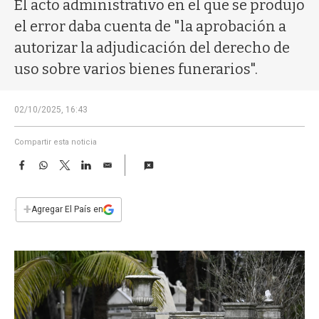
a
El acto administrativo en el que se produjo
el error daba cuenta de "la aprobación a
autorizar la adjudicación del derecho de
uso sobre varios bienes funerarios".
02/10/2025, 16:43
Compartir esta noticia
F
W
T
L
E
a
h
w
i
m
c
a
i
n
a
e
t
t
k
i
+
Agregar El País en
b
s
t
e
l
o
A
e
d
o
p
r
I
k
p
n