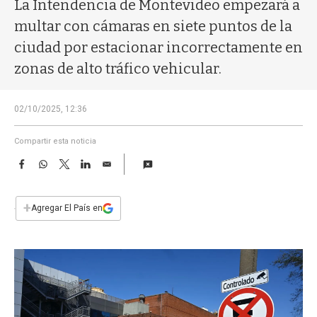
a
La Intendencia de Montevideo empezará a
multar con cámaras en siete puntos de la
ciudad por estacionar incorrectamente en
zonas de alto tráfico vehicular.
02/10/2025, 12:36
Compartir esta noticia
F
W
T
L
E
a
h
w
i
m
c
a
i
n
a
e
t
t
k
i
+
Agregar El País en
b
s
t
e
l
o
A
e
d
o
p
r
I
k
p
n