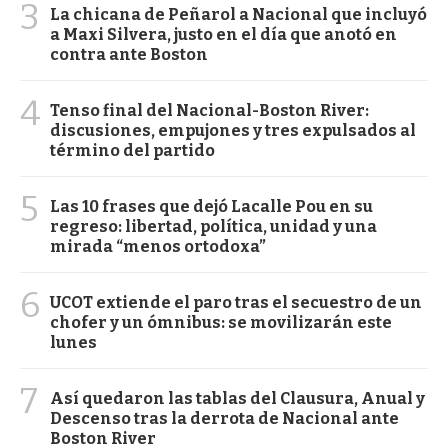
3
La chicana de Peñarol a Nacional que incluyó
a Maxi Silvera, justo en el día que anotó en
contra ante Boston
4
Tenso final del Nacional-Boston River:
discusiones, empujones y tres expulsados al
término del partido
5
Las 10 frases que dejó Lacalle Pou en su
regreso: libertad, política, unidad y una
mirada “menos ortodoxa”
6
UCOT extiende el paro tras el secuestro de un
chofer y un ómnibus: se movilizarán este
lunes
7
Así quedaron las tablas del Clausura, Anual y
Descenso tras la derrota de Nacional ante
Boston River