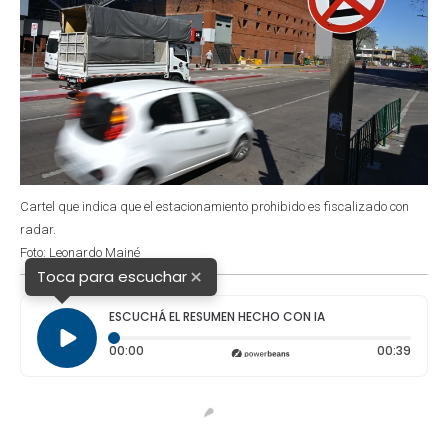
Cartel que indica que el estacionamiento prohibido es fiscalizado con
radar.
Foto: Leonardo Mainé
×
Toca para escuchar
ESCUCHÁ EL RESUMEN HECHO CON IA
Tiempo transcurrido: 0 segundos
Durac
00:00
00:39