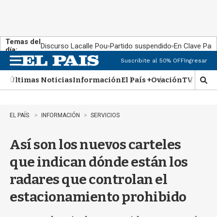
Temas del
Discurso Lacalle Pou
Partido suspendido
En Clave País
día:
Suscribite al 50% OFF
Ingresar
M
e
Últimas Noticias
Información
El País +
Ovación
TV Show
n
M
u
o
s
t
EL PAÍS
INFORMACIÓN
SERVICIOS
r
a
Así son los nuevos carteles
r
b
que indican dónde están los
�
s
radares que controlan el
q
u
estacionamiento prohibido
e
d