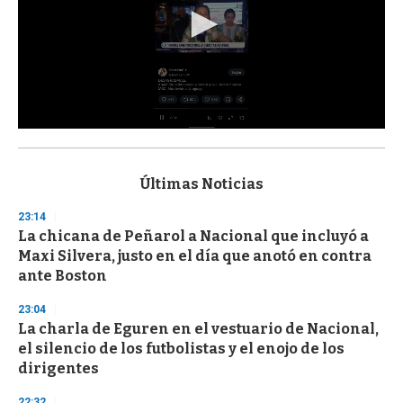
0
s
e
c
Últimas Noticias
o
n
23:14
d
La chicana de Peñarol a Nacional que incluyó a
s
o
Maxi Silvera, justo en el día que anotó en contra
f
ante Boston
3
3
s
23:04
e
La charla de Eguren en el vestuario de Nacional,
c
el silencio de los futbolistas y el enojo de los
o
n
dirigentes
d
s
22:32