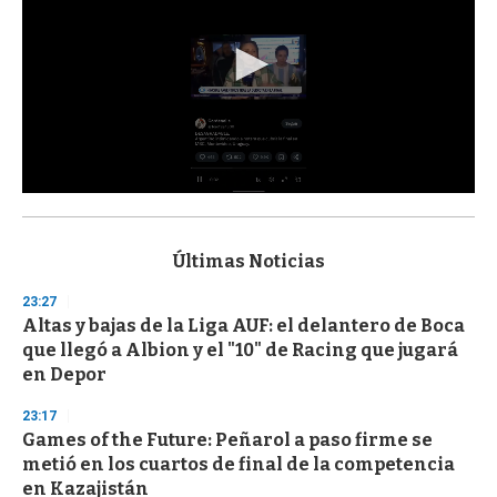
0
s
e
c
Últimas Noticias
o
n
23:27
d
Altas y bajas de la Liga AUF: el delantero de Boca
s
o
que llegó a Albion y el "10" de Racing que jugará
f
en Depor
3
3
s
23:17
e
Games of the Future: Peñarol a paso firme se
c
metió en los cuartos de final de la competencia
o
n
en Kazajistán