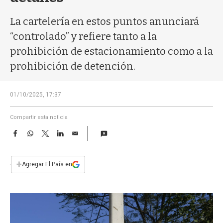
a
La cartelería en estos puntos anunciará
“controlado” y refiere tanto a la
prohibición de estacionamiento como a la
prohibición de detención.
01/10/2025, 17:37
Compartir esta noticia
F
W
T
L
E
a
h
w
i
m
c
a
i
n
a
e
t
t
k
i
+
Agregar El País en
b
s
t
e
l
o
A
e
d
o
p
r
I
k
p
n