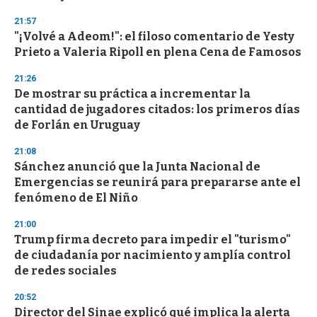
d
s
21:57
"¡Volvé a Adeom!": el filoso comentario de Yesty
Prieto a Valeria Ripoll en plena Cena de Famosos
21:26
De mostrar su práctica a incrementar la
cantidad de jugadores citados: los primeros días
de Forlán en Uruguay
21:08
Sánchez anunció que la Junta Nacional de
Emergencias se reunirá para prepararse ante el
fenómeno de El Niño
21:00
Trump firma decreto para impedir el "turismo"
de ciudadanía por nacimiento y amplía control
de redes sociales
20:52
Director del Sinae explicó qué implica la alerta