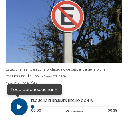
Estacionamiento en zona prohibida o de descarga generó una
recaudación de $ 55.926.442 en 2024.
Foto: Archivo El País
×
Toca para escuchar
ESCUCHÁ EL RESUMEN HECHO CON IA
Tiempo transcurrido: 0 segundos
Durac
00:00
00:39