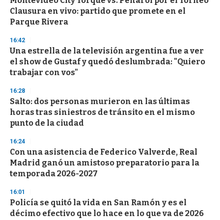
Montevideo City Torque vs. Peñarol por el Torneo
o
Clausura en vivo: partido que promete en el
f
Parque Rivera
3
3
s
16:42
e
Una estrella de la televisión argentina fue a ver
c
el show de Gustaf y quedó deslumbrada: "Quiero
o
n
trabajar con vos"
d
s
16:28
Salto: dos personas murieron en las últimas
horas tras siniestros de tránsito en el mismo
punto de la ciudad
16:24
Con una asistencia de Federico Valverde, Real
Madrid ganó un amistoso preparatorio para la
temporada 2026-2027
16:01
Policía se quitó la vida en San Ramón y es el
décimo efectivo que lo hace en lo que va de 2026