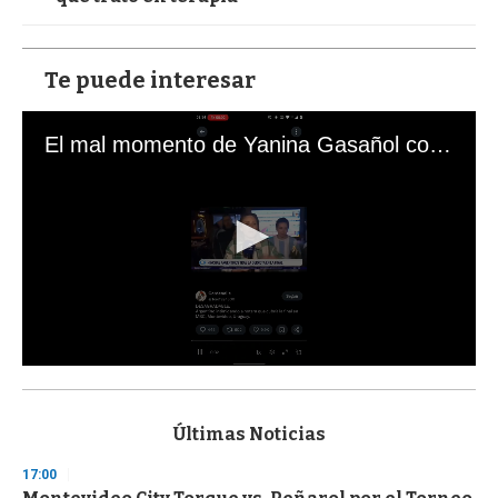
Te puede interesar
El mal momento de Yanina Gasañol con un hincha argentino en "Subrayado"
0
s
e
c
Últimas Noticias
o
n
17:00
d
s