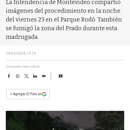
a
La Intendencia de Montevideo compartió
imágenes del procedimiento en la noche
del viernes 23 en el Parque Rodó. También
se fumigó la zona del Prado durante esta
madrugada.
24/02/2024, 12:19
Compartir esta noticia
F
W
T
L
E
a
h
w
i
m
c
a
i
n
a
e
t
t
k
i
+
Agregar El País en
b
s
t
e
l
o
A
e
d
o
p
r
I
k
p
n