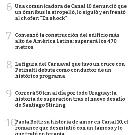
6
Una comunicadora de Canal 10 denunció que
un ómnibus la atropelló, lo siguió y enfrentó
al chofer: "En shock"
7
Comenzó la construcción del edificio más
alto de América Latina: superará los 470
metros
8
La figura del Carnaval que tuvo un cruce con
Petinatti debuta como conductor de un
histórico programa
9
Correrá 50 km al día por todo Uruguay: la
historia de superación tras el nuevo desafío
de Santiago Stirling
10
Paola Botti: su historia de amor en Canal 10, el
romance que desmintió con un famoso y lo
que trató en terapia