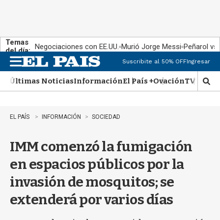
Temas
Negociaciones con EE.UU.
Murió Jorge Messi
Peñarol vs
del día:
Suscribite al 50% OFF
Ingresar
M
e
Últimas Noticias
Información
El País +
Ovación
TV Show
n
M
u
o
s
t
EL PAÍS
INFORMACIÓN
SOCIEDAD
r
a
IMM comenzó la fumigación
r
b
en espacios públicos por la
�
s
invasión de mosquitos; se
q
u
extenderá por varios días
e
d