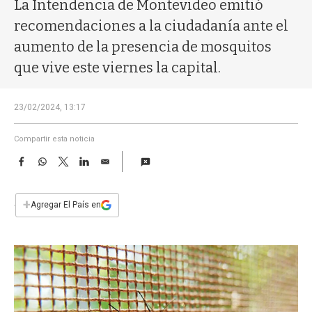
a
La Intendencia de Montevideo emitió
recomendaciones a la ciudadanía ante el
aumento de la presencia de mosquitos
que vive este viernes la capital.
23/02/2024, 13:17
Compartir esta noticia
F
W
T
L
E
a
h
w
i
m
c
a
i
n
a
e
t
t
k
i
+
Agregar El País en
b
s
t
e
l
o
A
e
d
o
p
r
I
k
p
n