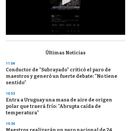
0
s
e
c
Últimas Noticias
o
n
11:04
d
Conductor de "Subrayado" criticó el paro de
s
o
maestros y generó un fuerte debate: "No tiene
f
sentido"
3
3
s
10:53
e
Entra a Uruguay una masa de aire de origen
c
polar que traerá frío: "Abrupta caída de
o
n
temperatura"
d
s
10:34
Maestros realizarán un paro nacional de 24