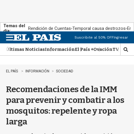
Temas del
Rendición de Cuentas
Temporal causa destrozos
En 
día:
Suscribite al 50% OFF
Ingresar
M
e
Últimas Noticias
Información
El País +
Ovación
TV Show
n
M
u
o
s
t
EL PAÍS
INFORMACIÓN
SOCIEDAD
r
a
Recomendaciones de la IMM
r
b
para prevenir y combatir a los
�
s
mosquitos: repelente y ropa
q
u
larga
e
d