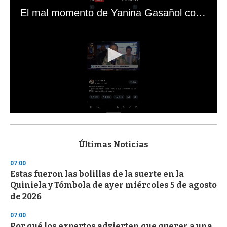
El mal momento de Yanina Gasañol con un hincha argentino en "Subrayado"
0
s
e
c
Últimas Noticias
o
n
07:00
d
Estas fueron las bolillas de la suerte en la
s
o
Quiniela y Tómbola de ayer miércoles 5 de agosto
f
de 2026
3
3
s
07:00
e
Por qué los expertos advierten que querer a una