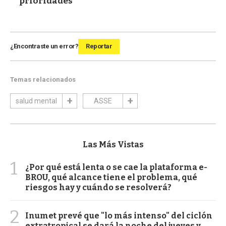
prioridades
¿Encontraste un error?
Reportar
Temas relacionados
salud mental
ASSE
Las Más Vistas
1
¿Por qué está lenta o se cae la plataforma e-
BROU, qué alcance tiene el problema, qué
riesgos hay y cuándo se resolverá?
2
Inumet prevé que "lo más intenso" del ciclón
extratropical se dará la noche del jueves y