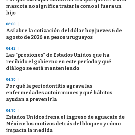
c
mascota no significa tratarla como si fuera un
o
n
hijo
d
s
06:00
Así abre la cotización del dólar hoy jueves 6 de
agosto de 2026 en pesos uruguayos
04:42
Las "presiones" de Estados Unidos que ha
recibido el gobierno en este período y qué
diálogo se está manteniendo
04:30
Por qué la periodontitis agrava las
enfermedades autoinmunes y qué hábitos
ayudan a prevenirla
04:10
Estados Unidos frena el ingreso de aguacate de
México: los motivos detrás del bloqueo y cómo
impacta la medida