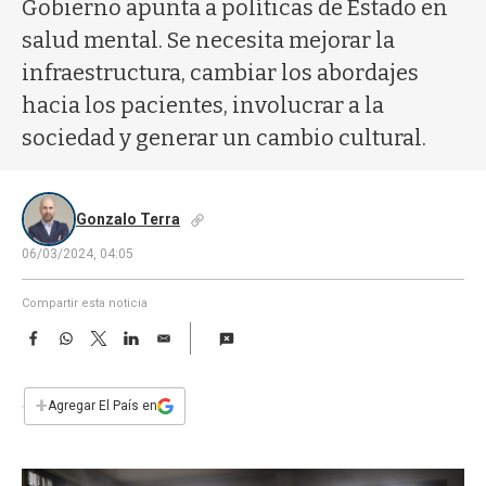
a
Gobierno apunta a políticas de Estado en
salud mental. Se necesita mejorar la
infraestructura, cambiar los abordajes
hacia los pacientes, involucrar a la
sociedad y generar un cambio cultural.
Gonzalo Terra
06/03/2024, 04:05
Compartir esta noticia
F
W
T
L
E
a
h
w
i
m
c
a
i
n
a
e
t
t
k
i
+
Agregar El País en
b
s
t
e
l
o
A
e
d
o
p
r
I
k
p
n