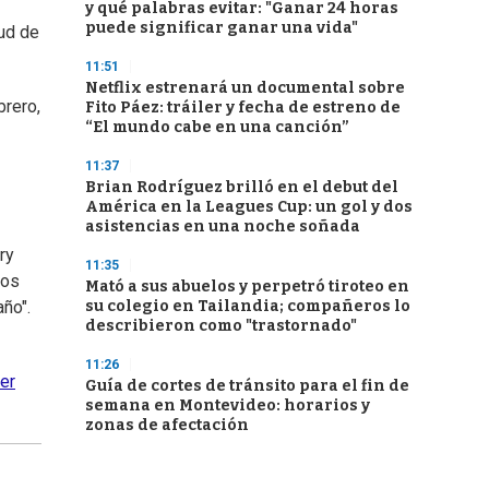
y qué palabras evitar: "Ganar 24 horas
puede significar ganar una vida"
ud de
11:51
Netflix estrenará un documental sobre
brero,
Fito Páez: tráiler y fecha de estreno de
“El mundo cabe en una canción”
11:37
Brian Rodríguez brilló en el debut del
América en la Leagues Cup: un gol y dos
asistencias en una noche soñada
ry
11:35
vos
Mató a sus abuelos y perpetró tiroteo en
su colegio en Tailandia; compañeros lo
año".
describieron como "trastornado"
11:26
mer
Guía de cortes de tránsito para el fin de
semana en Montevideo: horarios y
zonas de afectación