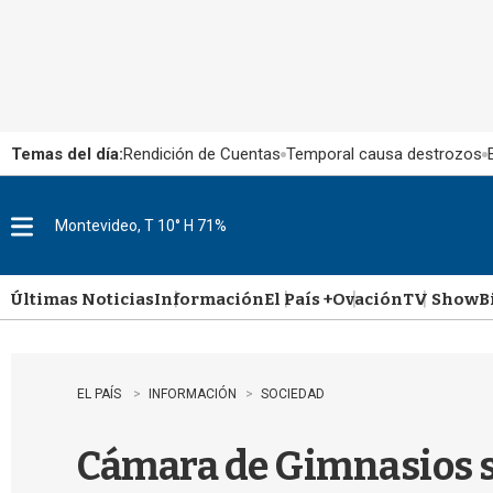
Temas del día:
Rendición de Cuentas
Temporal causa destrozos
Montevideo, T 10° H 71%
M
e
n
u
Últimas Noticias
Información
El País +
Ovación
TV Show
B
EL PAÍS
INFORMACIÓN
SOCIEDAD
Cámara de Gimnasios se