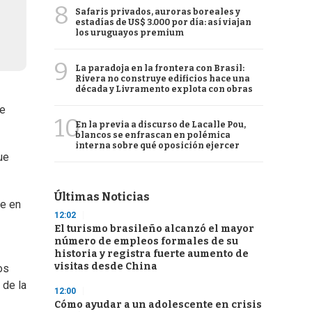
8
Safaris privados, auroras boreales y
estadías de US$ 3.000 por día: así viajan
los uruguayos premium
9
La paradoja en la frontera con Brasil:
Rivera no construye edificios hace una
década y Livramento explota con obras
de
10
En la previa a discurso de Lacalle Pou,
blancos se enfrascan en polémica
interna sobre qué oposición ejercer
ue
Últimas Noticias
te en
12:02
El turismo brasileño alcanzó el mayor
número de empleos formales de su
historia y registra fuerte aumento de
visitas desde China
os
 de la
12:00
Cómo ayudar a un adolescente en crisis