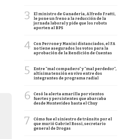
3
El ministro de Ganadería, Alfredo Fratti,
le pone un freno a la reducción de la
jornada laboral y pide que los robots
aporten al BPS
4
Con Perrone y Manini distanciados, el FA
no tiene asegurados los votos para la
aprobación de la Rendición de Cuentas
5
Entre "mal compañero" y "mal perdedor",
altísima tensión en vivo entre dos
integrantes de programa radial
6
Cesó la alerta amarilla por vientos
fuertes y persistentes que abarcaba
desde Montevideo hasta el Chuy
7
Cómo fue el siniestro de tránsito por el
que murió Gabriel Rossi, secretario
general de Drogas