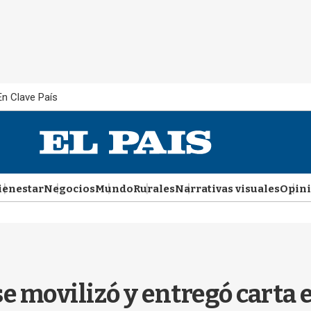
En Clave País
ienestar
Negocios
Mundo
Rurales
Narrativas visuales
Opin
 movilizó y entregó carta 